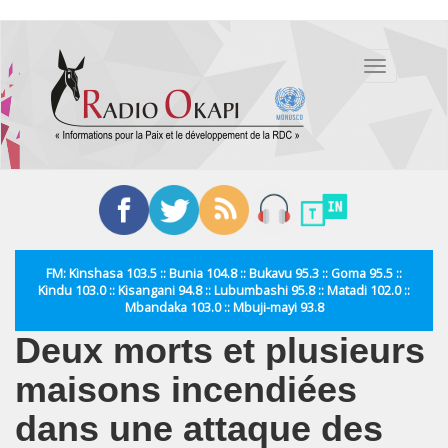
Aller
au
Toggle
contenu
navigation
principal
FM: Kinshasa 103.5 :: Bunia 104.8 :: Bukavu 95.3 :: Goma 95.5 ::
Kindu 103.0 :: Kisangani 94.8 :: Lubumbashi 95.8 :: Matadi 102.0 ::
Mbandaka 103.0 :: Mbuji-mayi 93.8
Deux morts et plusieurs
maisons incendiées
dans une attaque des