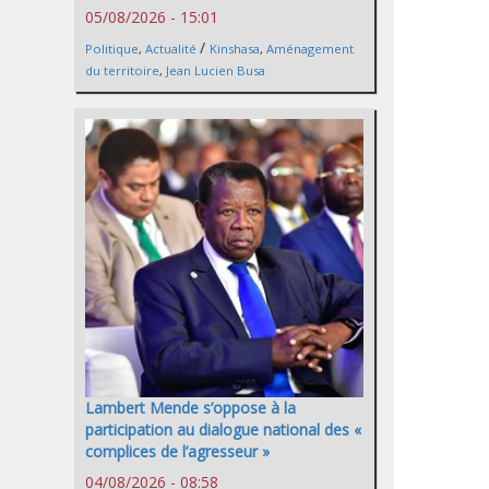
05/08/2026 - 15:01
/
Politique
,
Actualité
Kinshasa
,
Aménagement
du territoire
,
Jean Lucien Busa
Lambert Mende s’oppose à la
participation au dialogue national des «
complices de l’agresseur »
04/08/2026 - 08:58