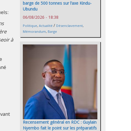
barge de 500 tonnes sur l’axe Kindu-
,
Ubundu
uels:
06/08/2026 - 18:38
ns
/
Politique
,
Actualité
Désenclavement
,
ère
Mémorandum
,
Barge
eoir à
e
nné
avant
Recensement général en RDC : Guylain
Nyembo fait le point sur les préparatifs