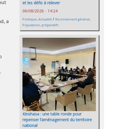
out
et les défis à relever
06/08/2026 - 14:24
/
Politique
,
Actualité
Recensement général
,
d, a
Population
,
préparatifs
o
e
Kinshasa : une table ronde pour
repenser l’aménagement du territoire
national