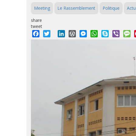
Meeting
Le Rassemblement
Politique
Actu
share
tweet
Facebook
Twitter
LinkedIn
WordPress
Messenger
WhatsApp
Skype
Viber
M