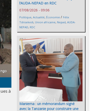
l’AUDA-NEPAD en RDC
07/08/2026 - 09:06
/
Politique
,
Actualité
,
Économie
Félix
Tshisekedi
,
Union africaine
,
Nepad
,
AUDA-
NEPAD
,
RDC
ques à
Maniema : un mémorandum signé
avec la Tanzanie pour construire une