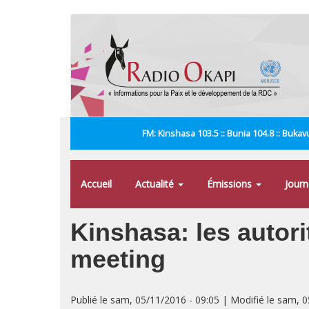
Aller
au
contenu
principal
FM: Kinshasa 103.5 :: Bunia 104.8 :: Bukavu
Accueil
Actualité
Émissions
Jour
Kinshasa: les autori
meeting
Publié le sam, 05/11/2016 - 09:05 | Modifié le sam, 