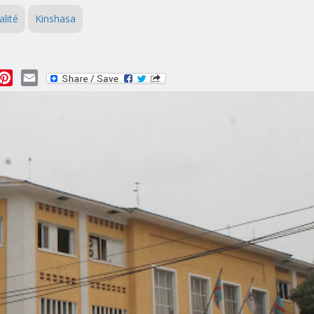
alité
Kinshasa
essage
Pinterest
Email