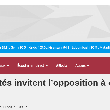
 95.3 :: Goma 95.5 :: Kindu 103.0 :: Kisangani 94.8 :: Lubumbashi 95.8 :: Matad
naux
Écouter en direct
#Ebola
Autres
tés invitent l’opposition à
05/11/2016 - 09:05