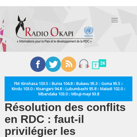
Aller
au
Toggle
contenu
navigation
principal
FM: Kinshasa 103.5 :: Bunia 104.8 :: Bukavu 95.3 :: Goma 95.5 ::
Kindu 103.0 :: Kisangani 94.8 :: Lubumbashi 95.8 :: Matadi 102.0 ::
Mbandaka 103.0 :: Mbuji-mayi 93.8
Résolution des conflits
en RDC : faut-il
privilégier les