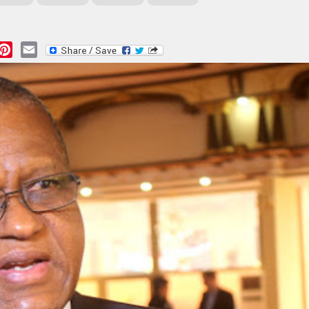
essage
Pinterest
Email