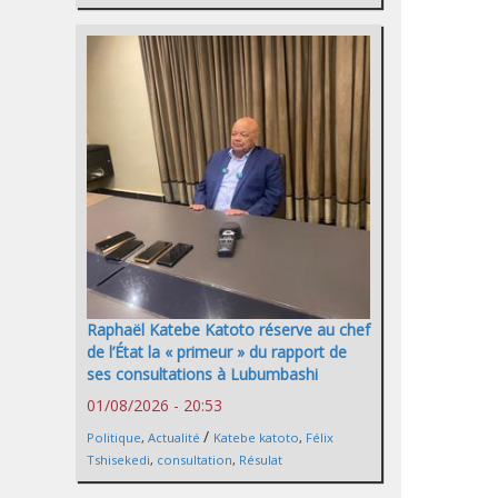
Raphaël Katebe Katoto réserve au chef
de l’État la « primeur » du rapport de
ses consultations à Lubumbashi
01/08/2026 - 20:53
/
Politique
,
Actualité
Katebe katoto
,
Félix
Tshisekedi
,
consultation
,
Résulat