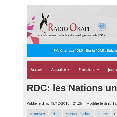
Aller
au
contenu
principal
FM: Kinshasa 103.5 :: Bunia 104.8 :: Bukavu
Accueil
Actualité
Émissions
Jour
RDC: les Nations uni
Publié le dim, 18/12/2016 - 21:26 | Modifié le dim, 1
Monusco
RDC
Maman Sidikou
calme
r