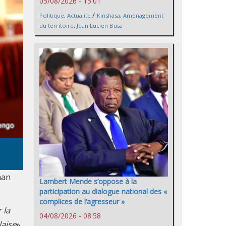
05/08/2026 - 15:01
/
Politique
,
Actualité
Kinshasa
,
Aménagement
du territoire
,
Jean Lucien Busa
man
Lambert Mende s’oppose à la
participation au dialogue national des «
complices de l’agresseur »
 la
04/08/2026 - 08:58
laise
»,