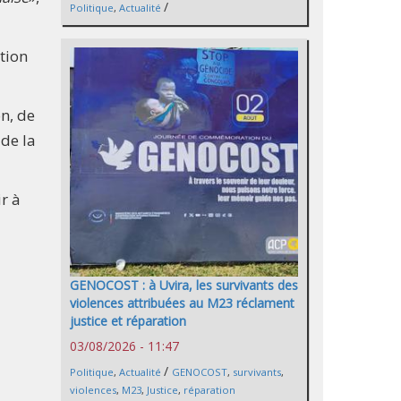
/
Politique
,
Actualité
tion
on, de
de la
r à
GENOCOST : à Uvira, les survivants des
violences attribuées au M23 réclament
justice et réparation
03/08/2026 - 11:47
/
Politique
,
Actualité
GENOCOST
,
survivants
,
violences
,
M23
,
Justice
,
réparation