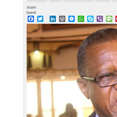
share
tweet
Facebook
Twitter
LinkedIn
WordPress
Messenger
WhatsApp
Skype
Viber
M