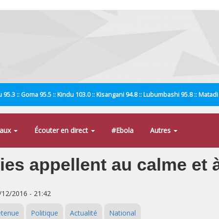
 95.3 :: Goma 95.5 :: Kindu 103.0 :: Kisangani 94.8 :: Lubumbashi 95.8 :: Matad
naux
Écouter en direct
#Ebola
Autres
es appellent au calme et à
8/12/2016 - 21:42
etenue
Politique
Actualité
National