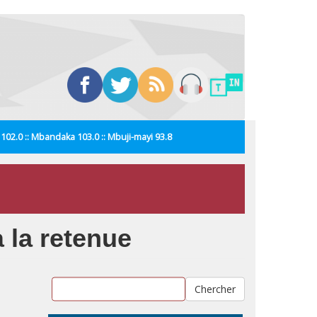
i 102.0 :: Mbandaka 103.0 :: Mbuji-mayi 93.8
 la retenue
Chercher