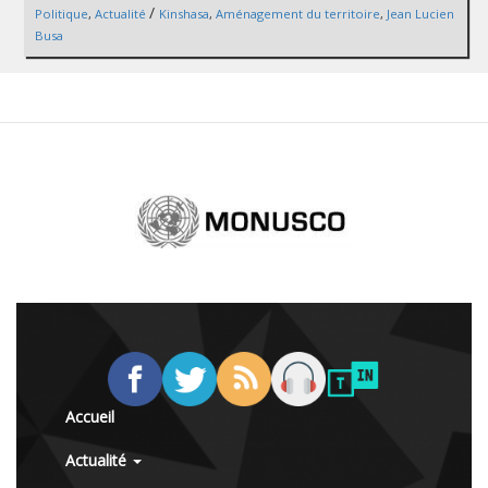
/
Politique
,
Actualité
Kinshasa
,
Aménagement du territoire
,
Jean Lucien
Busa
Accueil
Actualité