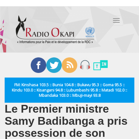
Aller
au
Toggle
contenu
navigation
principal
FM: Kinshasa 103.5 :: Bunia 104.8 :: Bukavu 95.3 :: Goma 95.5 ::
Kindu 103.0 :: Kisangani 94.8 :: Lubumbashi 95.8 :: Matadi 102.0 ::
Mbandaka 103.0 :: Mbuji-mayi 93.8
Le Premier ministre
Samy Badibanga a pris
possession de son