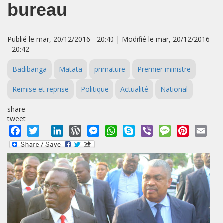
bureau
Publié le mar, 20/12/2016 - 20:40 | Modifié le mar, 20/12/2016
- 20:42
Badibanga
Matata
primature
Premier ministre
Remise et reprise
Politique
Actualité
National
share
tweet
Facebook
Twitter
LinkedIn
WordPress
Messenger
WhatsApp
Skype
Viber
Message
Pinterest
Emai