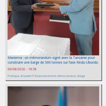
Maniema : un mémorandum signé avec la Tanzanie pour
construire une barge de 500 tonnes sur l’axe Kindu-Ubundu
06/08/2026 - 18:38
/
Politique
,
Actualité
Désenclavement
,
Mémorandum
,
Barge