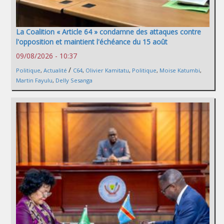
La Coalition « Article 64 » condamne des attaques contre
l'opposition et maintient l'échéance du 15 août
09/08/2026 - 10:37
/
Politique
,
Actualité
C64
,
Olivier Kamitatu
,
Politique
,
Moise Katumbi
,
Martin Fayulu
,
Delly Sesanga