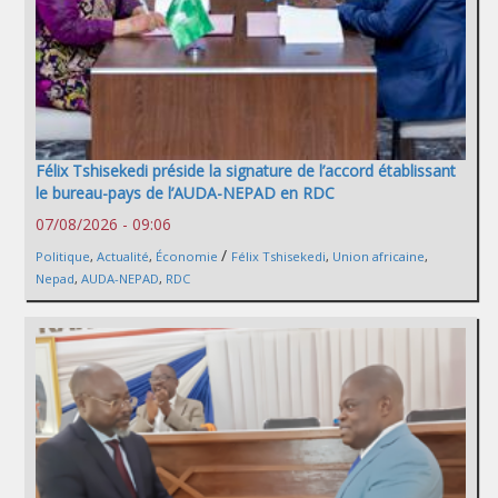
Félix Tshisekedi préside la signature de l’accord établissant
le bureau-pays de l’AUDA-NEPAD en RDC
07/08/2026 - 09:06
/
Politique
,
Actualité
,
Économie
Félix Tshisekedi
,
Union africaine
,
Nepad
,
AUDA-NEPAD
,
RDC