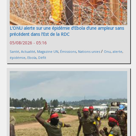
L’ONU alerte sur une épidémie d’Ebola d’une ampleur sans
précédent dans l’Est de la RDC
05/08/2026 - 05:16
/
Santé
,
Actualité
,
Magazine UN
,
Émissions
,
Nations unies
Onu
,
alerte
,
épidémie
,
Ebola
,
Défit