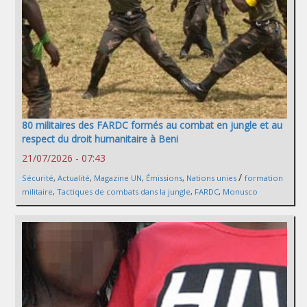
80 militaires des FARDC formés au combat en jungle et au
respect du droit humanitaire à Beni
21/07/2026 - 07:43
/
Sécurité
,
Actualité
,
Magazine UN
,
Émissions
,
Nations unies
formation
militaire
,
Tactiques de combats dans la jungle
,
FARDC
,
Monusco