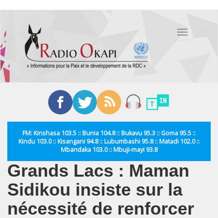
Aller
au
Toggle
contenu
navigation
principal
FM: Kinshasa 103.5 :: Bunia 104.8 :: Bukavu 95.3 :: Goma 95.5 ::
Kindu 103.0 :: Kisangani 94.8 :: Lubumbashi 95.8 :: Matadi 102.0 ::
Mbandaka 103.0 :: Mbuji-mayi 93.8
Grands Lacs : Maman
Sidikou insiste sur la
nécessité de renforcer