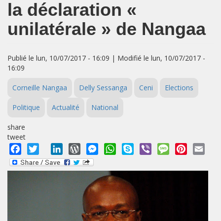
la déclaration «
unilatérale » de Nangaa
Publié le lun, 10/07/2017 - 16:09 | Modifié le lun, 10/07/2017 -
16:09
Corneille Nangaa
Delly Sessanga
Ceni
Elections
Politique
Actualité
National
share
tweet
Facebook
Twitter
LinkedIn
WordPress
Messenger
WhatsApp
Skype
Viber
Message
Pinterest
Emai