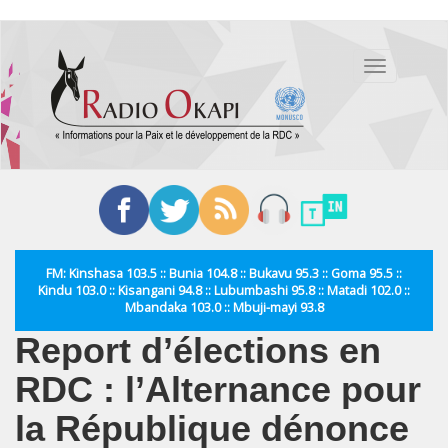
Aller
au
Toggle
contenu
navigation
principal
FM: Kinshasa 103.5 :: Bunia 104.8 :: Bukavu 95.3 :: Goma 95.5 ::
Kindu 103.0 :: Kisangani 94.8 :: Lubumbashi 95.8 :: Matadi 102.0 ::
Mbandaka 103.0 :: Mbuji-mayi 93.8
Report d’élections en
RDC : l’Alternance pour
la République dénonce