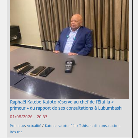
Raphaël Katebe Katoto réserve au chef de l’État la «
primeur » du rapport de ses consultations à Lubumbashi
01/08/2026 - 20:53
/
Politique
,
Actualité
Katebe katoto
,
Félix Tshisekedi
,
consultation
,
Résulat