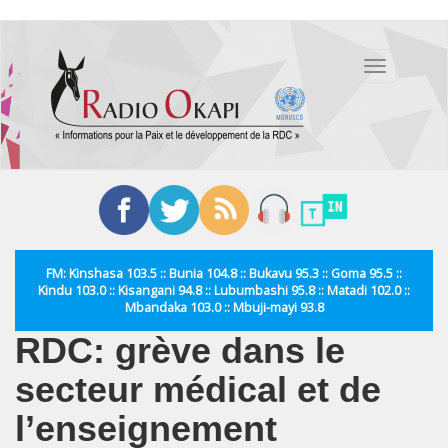
Aller
au
Toggle
contenu
navigation
principal
FM: Kinshasa 103.5 :: Bunia 104.8 :: Bukavu 95.3 :: Goma 95.5 ::
Kindu 103.0 :: Kisangani 94.8 :: Lubumbashi 95.8 :: Matadi 102.0 ::
Mbandaka 103.0 :: Mbuji-mayi 93.8
RDC: grève dans le
secteur médical et de
l’enseignement