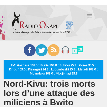
Aller
au
Toggle
contenu
navigation
principal
FM: Kinshasa 103.5 :: Bunia 104.8 :: Bukavu 95.3 :: Goma 95.5 ::
Kindu 103.0 :: Kisangani 94.8 :: Lubumbashi 95.8 :: Matadi 102.0 ::
Mbandaka 103.0 :: Mbuji-mayi 93.8
Nord-Kivu: trois morts
lors d’une attaque des
miliciens à Bwito