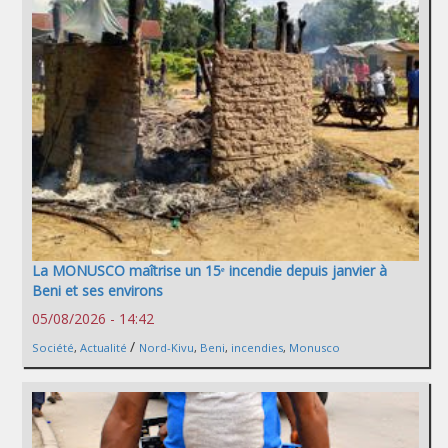
La MONUSCO maîtrise un 15ᵉ incendie depuis janvier à
Beni et ses environs
05/08/2026 - 14:42
/
Société
,
Actualité
Nord-Kivu
,
Beni
,
incendies
,
Monusco