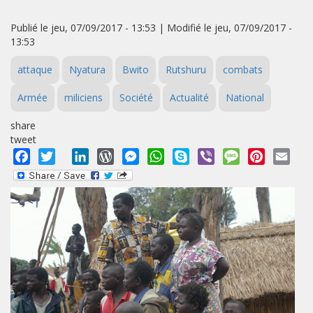
Publié le jeu, 07/09/2017 - 13:53 | Modifié le jeu, 07/09/2017 -
13:53
attaque
Nyatura
Bwito
Rutshuru
combats
Armée
miliciens
Société
Actualité
National
share
tweet
Facebook
Twitter
LinkedIn
WordPress
Messenger
WhatsApp
Skype
Viber
Message
Pinterest
Emai