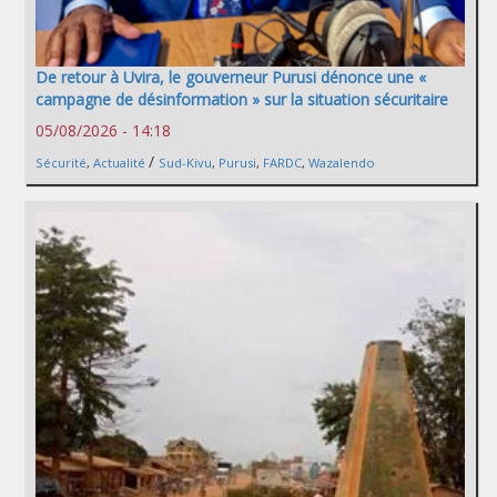
De retour à Uvira, le gouverneur Purusi dénonce une «
campagne de désinformation » sur la situation sécuritaire
05/08/2026 - 14:18
/
Sécurité
,
Actualité
Sud-Kivu
,
Purusi
,
FARDC
,
Wazalendo