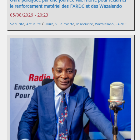
le renforcement matériel des FARDC et des Wazalendo
05/08/2026 - 20:23
/
Sécurité
,
Actualité
Uvira
,
Ville morte
,
Insécurité
,
Wazalendo
,
FARDC