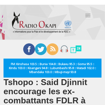
Aller
au
Toggle
contenu
navigation
principal
FM: Kinshasa 103.5 :: Bunia 104.8 :: Bukavu 95.3 :: Goma 95.5 ::
Kindu 103.0 :: Kisangani 94.8 :: Lubumbashi 95.8 :: Matadi 102.0 ::
Mbandaka 103.0 :: Mbuji-mayi 93.8
Tshopo : Said Djinnit
encourage les ex-
combattants FDLR à