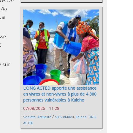
re. Un
. Au
,
a
ssé
C
e sur
L’ONG ACTED apporte une assistance
en vivres et non-vivres à plus de 4 300
personnes vulnérables à Kalehe
07/08/2026 - 11:28
/
Société
,
Actualité
au Sud-Kivu
,
Kalehe
,
ONG
ACTED