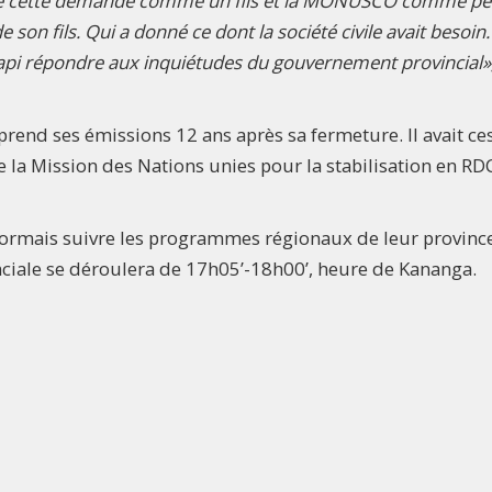
dressé cette demande comme un fils et la MONUSCO comme pè
on fils. Qui a donné ce dont la société civile avait besoin
 Okapi répondre aux inquiétudes du gouvernement provincial»
prend ses émissions 12 ans après sa fermeture. Il avait ce
 la Mission des Nations unies pour la stabilisation en RD
sormais suivre les programmes régionaux de leur provinc
ciale se déroulera de 17h05’-18h00’, heure de Kananga.