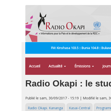
Aller
au
contenu
principal
FM: Kinshasa 103.5 :: Bunia 104.8 :: Bukavu
Accueil
Actualité
Émissions
Jour
Radio Okapi : le stu
Publié le sam, 30/09/2017 - 15:19 | Modifié le sam, 
Radio Okapi. Kananga
Kasai-Central
Program