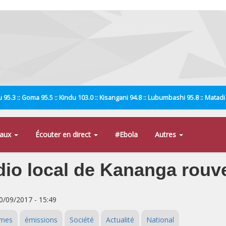
 95.3 :: Goma 95.5 :: Kindu 103.0 :: Kisangani 94.8 :: Lubumbashi 95.8 :: Matad
naux
Écouter en direct
#Ebola
Autres
dio local de Kananga rouve
30/09/2017 - 15:49
mes
émissions
Société
Actualité
National