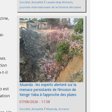
/
Société
,
Actualité
Leadership féminin
,
journée internationale de la femme africaine
zine,
aï-
es.
tion
a-t-il
Muanda : les experts alertent sur la
o est
menace persistante de l’érosion de
Kenge Yaba à l’approche des pluies
ation
07/08/2026 - 11:58
/
Société
,
Actualité
Muanda
,
érosion