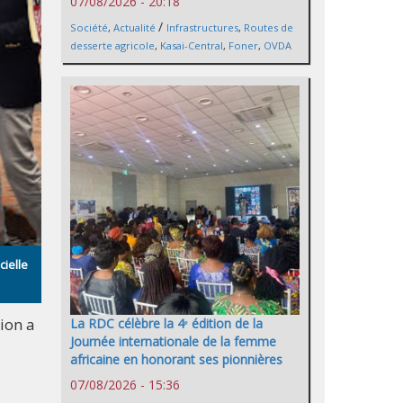
07/08/2026 - 20:18
/
Société
,
Actualité
Infrastructures
,
Routes de
desserte agricole
,
Kasai-Central
,
Foner
,
OVDA
ielle
ion a
La RDC célèbre la 4ᵉ édition de la
Journée internationale de la femme
africaine en honorant ses pionnières
07/08/2026 - 15:36