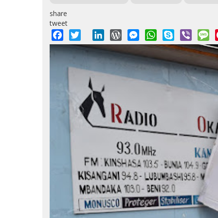
share
tweet
Facebook
Twitter
LinkedIn
WordPress
Messenger
WhatsApp
Skype
Viber
M