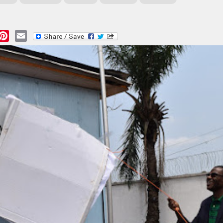
essage
Pinterest
Email