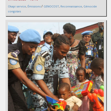
/
Okapi service
,
Émissions
GENOCOST
,
Reconnaissance
,
Génocide
congolais