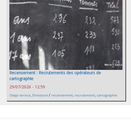
Recensement : Recrutements des opérateurs de
cartographie
29/07/2026 - 12:59
/
Okapi service
,
Émissions
recensement
,
recrutement
,
cartographie