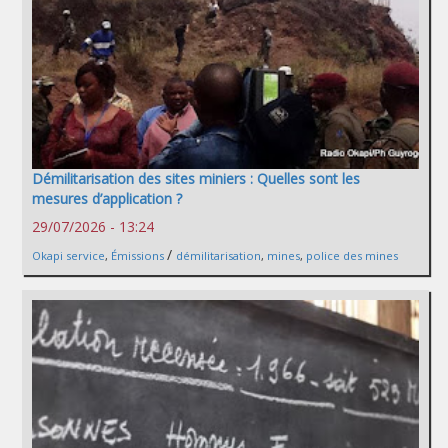
Démilitarisation des sites miniers : Quelles sont les
mesures d’application ?
29/07/2026 - 13:24
/
Okapi service
,
Émissions
démilitarisation
,
mines
,
police des mines