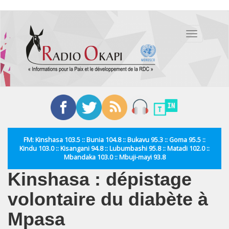
Aller
au
Toggle
contenu
navigation
principal
FM: Kinshasa 103.5 :: Bunia 104.8 :: Bukavu 95.3 :: Goma 95.5 ::
Kindu 103.0 :: Kisangani 94.8 :: Lubumbashi 95.8 :: Matadi 102.0 ::
Mbandaka 103.0 :: Mbuji-mayi 93.8
Kinshasa : dépistage
volontaire du diabète à
Mpasa