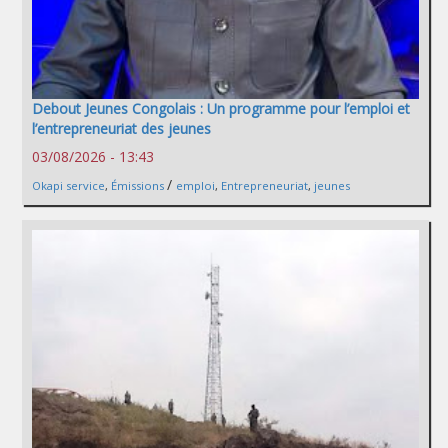
Debout Jeunes Congolais : Un programme pour l’emploi et
l’entrepreneuriat des jeunes
03/08/2026 - 13:43
/
Okapi service
,
Émissions
emploi
,
Entrepreneuriat
,
jeunes