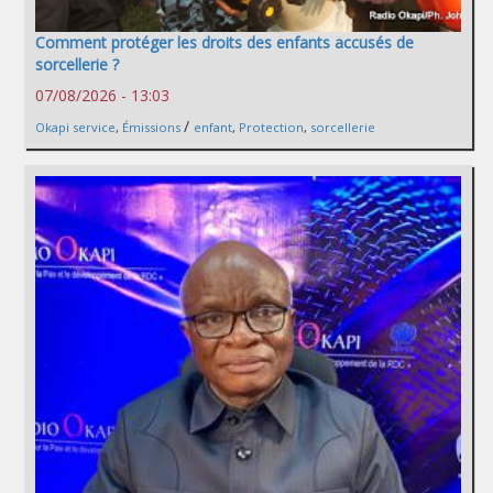
Comment protéger les droits des enfants accusés de
sorcellerie ?
07/08/2026 - 13:03
/
Okapi service
,
Émissions
enfant
,
Protection
,
sorcellerie