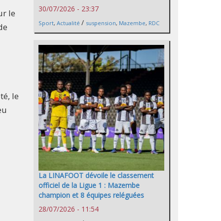
30/07/2026 - 23:37
r le
/
Sport
,
Actualité
suspension
,
Mazembe
,
RDC
de
té, le
eu
La LINAFOOT dévoile le classement
officiel de la Ligue 1 : Mazembe
champion et 8 équipes reléguées
28/07/2026 - 11:54