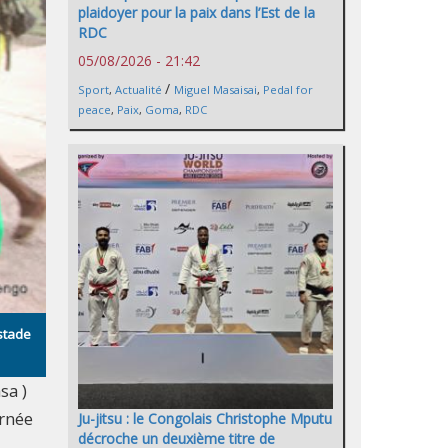
plaidoyer pour la paix dans l’Est de la
RDC
05/08/2026 - 21:42
/
Sport
,
Actualité
Miguel Masaisai
,
Pedal for
peace
,
Paix
,
Goma
,
RDC
stade
sa )
urnée
Ju-jitsu : le Congolais Christophe Mputu
décroche un deuxième titre de