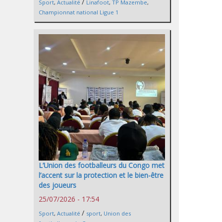
/
Sport
,
Actualité
Linafoot
,
TP Mazembe
,
Championnat national Ligue 1
L’Union des footballeurs du Congo met
l’accent sur la protection et le bien-être
des joueurs
25/07/2026 - 17:54
/
Sport
,
Actualité
sport
,
Union des