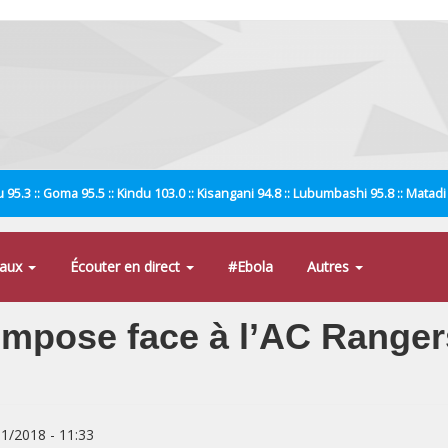
 95.3 :: Goma 95.5 :: Kindu 103.0 :: Kisangani 94.8 :: Lubumbashi 95.8 :: Matad
naux
Écouter en direct
#Ebola
Autres
’impose face à l’AC Ranger
01/2018 - 11:33