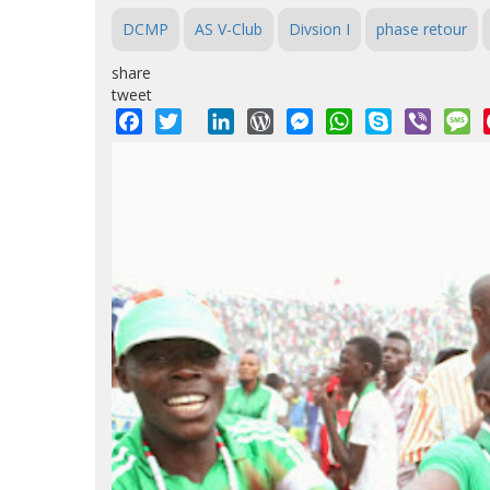
DCMP
AS V-Club
Divsion I
phase retour
share
tweet
Facebook
Twitter
LinkedIn
WordPress
Messenger
WhatsApp
Skype
Viber
M