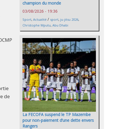
champion du monde
03/08/2026 - 19:36
s
/
Sport
,
Actualité
sport
,
ju-jitsu 2026
,
Christophe Mputu
,
Abu Dhabi
s DCMP
rtie
re de
La FECOFA suspend le TP Mazembe
pour non-paiement d’une dette envers
Rangers