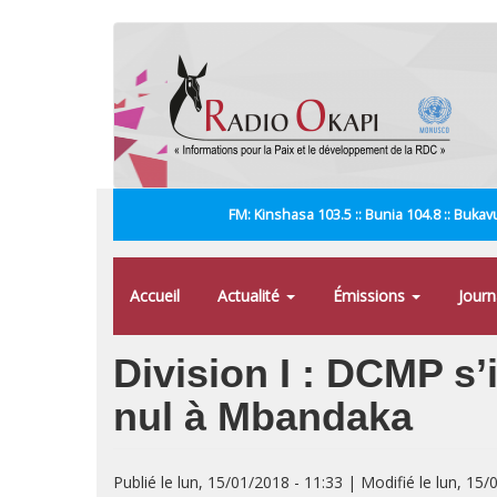
Aller
au
contenu
principal
FM: Kinshasa 103.5 :: Bunia 104.8 :: Bukavu
Accueil
Actualité
Émissions
Jour
Division I : DCMP s
nul à Mbandaka
Publié le lun, 15/01/2018 - 11:33 | Modifié le lun, 15/