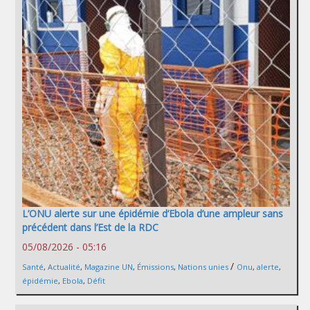
L’ONU alerte sur une épidémie d’Ebola d’une ampleur sans
précédent dans l’Est de la RDC
05/08/2026 - 05:16
/
Santé
,
Actualité
,
Magazine UN
,
Émissions
,
Nations unies
Onu
,
alerte
,
épidémie
,
Ebola
,
Défit