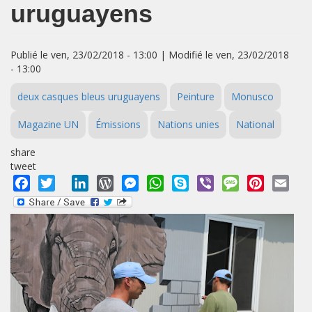
uruguayens
Publié le ven, 23/02/2018 - 13:00 | Modifié le ven, 23/02/2018
- 13:00
deux casques bleus uruguayens
Peinture
Monusco
Magazine UN
Émissions
Nations unies
National
share
tweet
Facebook
Twitter
LinkedIn
WordPress
Messenger
WhatsApp
Skype
Viber
Message
Pinterest
Emai