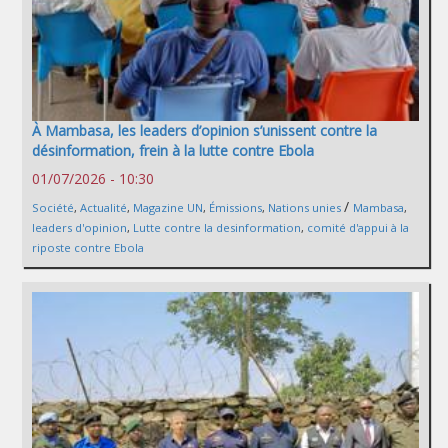
À Mambasa, les leaders d’opinion s’unissent contre la
désinformation, frein à la lutte contre Ebola
01/07/2026 - 10:30
/
Société
,
Actualité
,
Magazine UN
,
Émissions
,
Nations unies
Mambasa
,
leaders d'opinion
,
Lutte contre la desinformation
,
comité d'appui à la
riposte contre Ebola