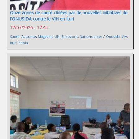
Onze zones de santé ciblées par de nouvelles initiatives de
l'ONUSIDA contre le VIH en Ituri
17/07/2026 - 17:45
/
Santé
,
Actualité
,
Magazine UN
,
Émissions
,
Nations unies
Onusida
,
VIH
,
Ituri
,
Ebola