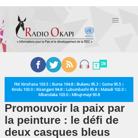
Aller
au
Toggle
contenu
navigation
principal
FM: Kinshasa 103.5 :: Bunia 104.8 :: Bukavu 95.3 :: Goma 95.5 ::
Kindu 103.0 :: Kisangani 94.8 :: Lubumbashi 95.8 :: Matadi 102.0 ::
Mbandaka 103.0 :: Mbuji-mayi 93.8
Promouvoir la paix par
la peinture : le défi de
deux casques bleus