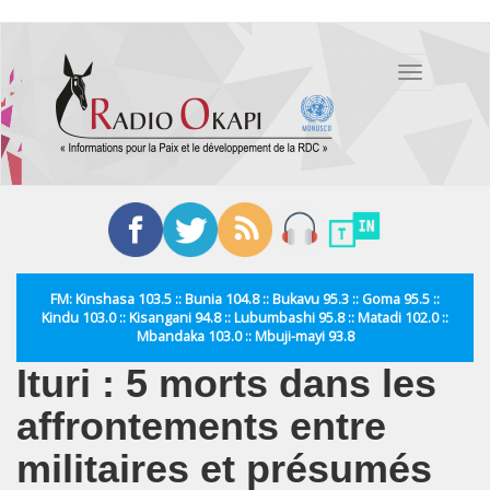
Aller
au
Toggle
contenu
navigation
principal
FM: Kinshasa 103.5 :: Bunia 104.8 :: Bukavu 95.3 :: Goma 95.5 ::
Kindu 103.0 :: Kisangani 94.8 :: Lubumbashi 95.8 :: Matadi 102.0 ::
Mbandaka 103.0 :: Mbuji-mayi 93.8
Ituri : 5 morts dans les
affrontements entre
militaires et présumés