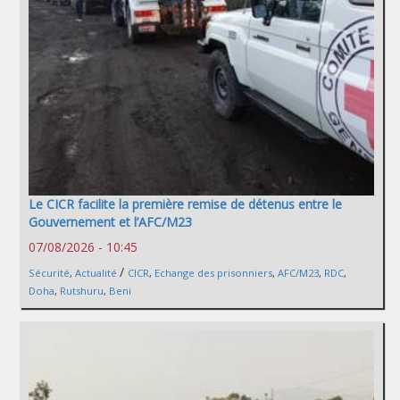
Le CICR facilite la première remise de détenus entre le
Gouvernement et l’AFC/M23
07/08/2026 - 10:45
/
Sécurité
,
Actualité
CICR
,
Echange des prisonniers
,
AFC/M23
,
RDC
,
Doha
,
Rutshuru
,
Beni