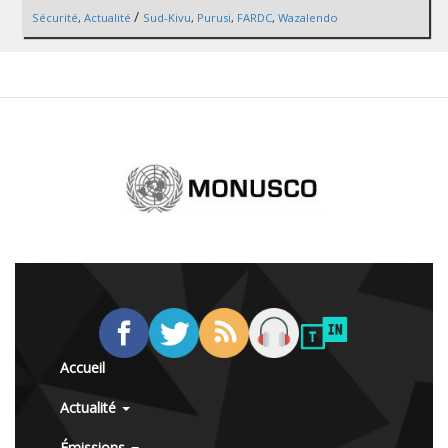
/
Sécurité
,
Actualité
Sud-Kivu
,
Purusi
,
FARDC
,
Wazalendo
Accueil
Actualité
Émissions