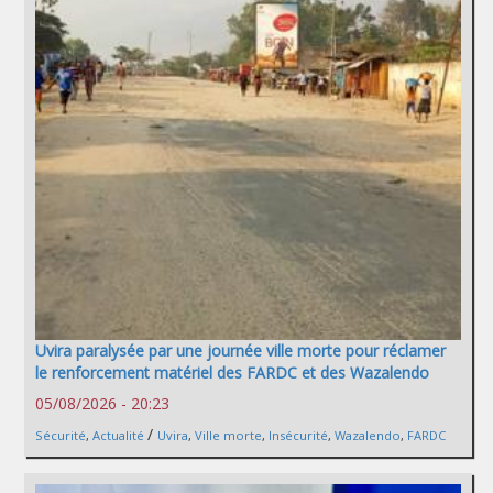
Uvira paralysée par une journée ville morte pour réclamer
le renforcement matériel des FARDC et des Wazalendo
05/08/2026 - 20:23
/
Sécurité
,
Actualité
Uvira
,
Ville morte
,
Insécurité
,
Wazalendo
,
FARDC