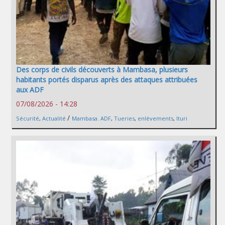
Des corps de civils découverts à Mambasa, plusieurs
habitants portés disparus après des attaques attribuées
aux ADF
07/08/2026 - 14:28
/
Sécurité
,
Actualité
Mambasa. ADF
,
Tueries
,
enlèvements
,
Ituri