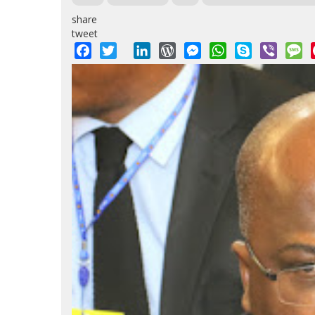
share
tweet
Facebook
Twitter
LinkedIn
WordPress
Messenger
WhatsApp
Skype
Viber
M