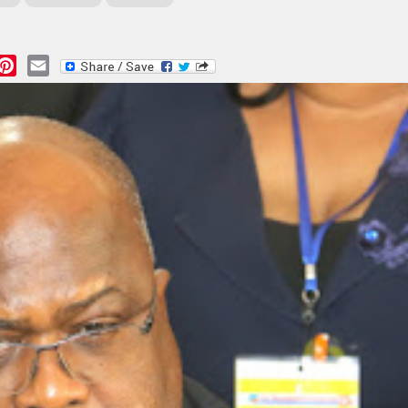
essage
Pinterest
Email