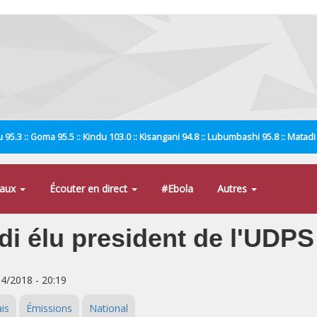
 95.3 :: Goma 95.5 :: Kindu 103.0 :: Kisangani 94.8 :: Lubumbashi 95.8 :: Matad
naux
Écouter en direct
#Ebola
Autres
di élu president de l'UDPS
04/2018 - 20:19
is
Émissions
National