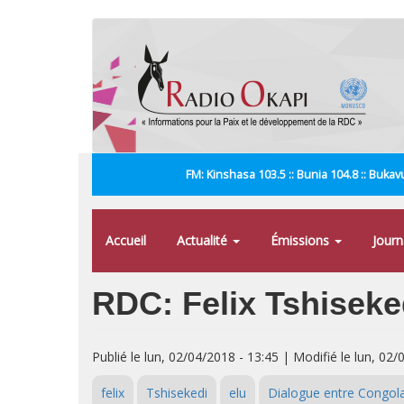
Aller
au
contenu
principal
FM: Kinshasa 103.5 :: Bunia 104.8 :: Bukavu
Accueil
Actualité
Émissions
Jour
RDC: Felix Tshiseke
Publié le lun, 02/04/2018 - 13:45 | Modifié le lun, 02/
felix
Tshisekedi
elu
Dialogue entre Congola