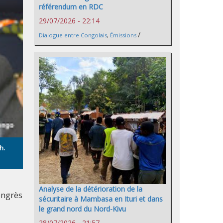
référendum en RDC
29/07/2026 - 22:14
/
Dialogue entre Congolais
,
Émissions
h.
Analyse de la détérioration de la
ongrès
sécuritaire à Mambasa en Ituri et dans
le grand nord du Nord-Kivu
28/07/2026 - 21:57