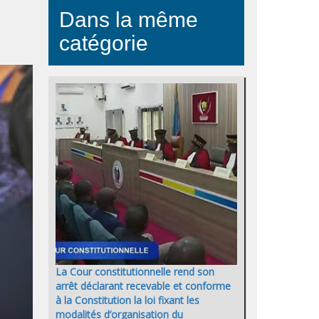
Dans la même
catégorie
La Cour constitutionnelle rend son
arrêt déclarant recevable et conforme
à la Constitution la loi fixant les
modalités d’organisation du