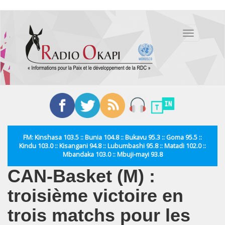
Aller
au
Toggle
contenu
navigation
principal
FM: Kinshasa 103.5 :: Bunia 104.8 :: Bukavu 95.3 :: Goma 95.5 ::
Kindu 103.0 :: Kisangani 94.8 :: Lubumbashi 95.8 :: Matadi 102.0 ::
Mbandaka 103.0 :: Mbuji-mayi 93.8
CAN-Basket (M) :
troisième victoire en
trois matchs pour les