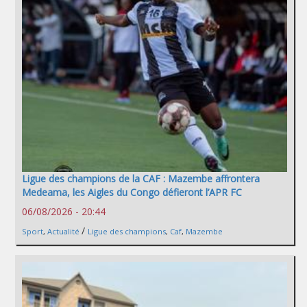
Ligue des champions de la CAF : Mazembe affrontera
Medeama, les Aigles du Congo défieront l’APR FC
06/08/2026 - 20:44
/
Sport
,
Actualité
Ligue des champions
,
Caf
,
Mazembe