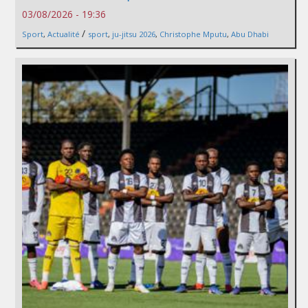
03/08/2026 - 19:36
/
Sport
,
Actualité
sport
,
ju-jitsu 2026
,
Christophe Mputu
,
Abu Dhabi