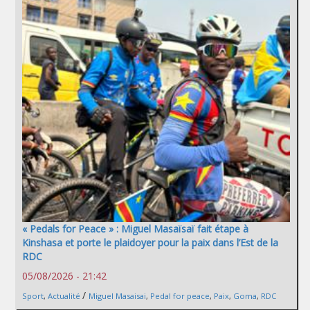
« Pedals for Peace » : Miguel Masaïsaï fait étape à
Kinshasa et porte le plaidoyer pour la paix dans l’Est de la
RDC
05/08/2026 - 21:42
/
Sport
,
Actualité
Miguel Masaisai
,
Pedal for peace
,
Paix
,
Goma
,
RDC