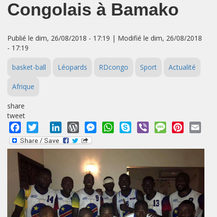
Congolais à Bamako
Publié le dim, 26/08/2018 - 17:19 | Modifié le dim, 26/08/2018
- 17:19
basket-ball
Léopards
RDcongo
Sport
Actualité
Afrique
share
tweet
Facebook
Twitter
LinkedIn
WordPress
Messenger
WhatsApp
Skype
Viber
Message
Pinterest
Emai