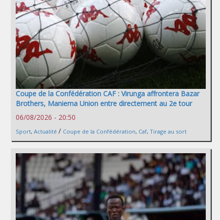
Coupe de la Confédération CAF : Virunga affrontera Bazar
Brothers, Maniema Union entre directement au 2e tour
06/08/2026 - 20:50
/
Sport
,
Actualité
Coupe de la Confédération
,
Caf
,
Tirage au sort