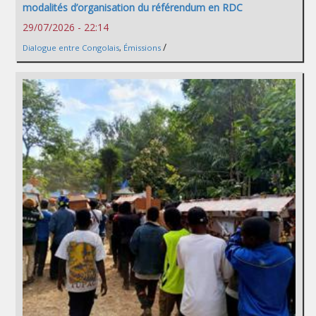
modalités d’organisation du référendum en RDC
29/07/2026 - 22:14
/
Dialogue entre Congolais
,
Émissions