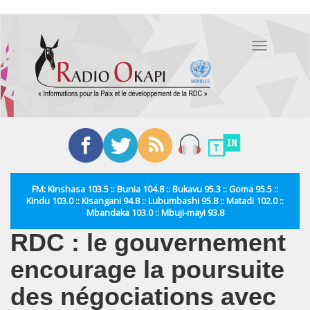
Aller
au
Toggle
contenu
navigation
principal
FM: Kinshasa 103.5 :: Bunia 104.8 :: Bukavu 95.3 :: Goma 95.5 ::
Kindu 103.0 :: Kisangani 94.8 :: Lubumbashi 95.8 :: Matadi 102.0 ::
Mbandaka 103.0 :: Mbuji-mayi 93.8
RDC : le gouvernement
encourage la poursuite
des négociations avec