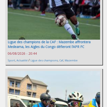
Ligue des champions de la CAF : Mazembe affrontera
Medeama, les Aigles du Congo défieront l’APR FC
06/08/2026 - 20:44
/
Sport
,
Actualité
Ligue des champions
,
Caf
,
Mazembe