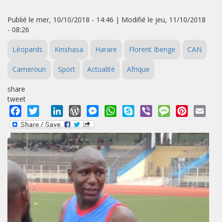
Publié le mer, 10/10/2018 - 14:46 | Modifié le jeu, 11/10/2018
- 08:26
Léopards
Kinshasa
Harare
Florent Ibenge
CAN
Cameroun
Sport
Actualité
Afrique
share
tweet
Facebook
Twitter
LinkedIn
WordPress
Messenger
WhatsApp
Skype
Viber
Message
Pinterest
Emai