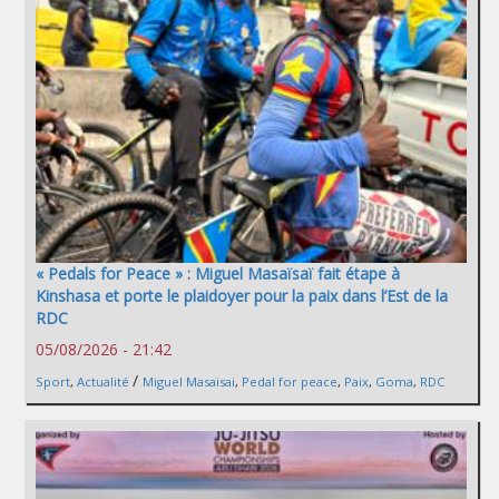
« Pedals for Peace » : Miguel Masaïsaï fait étape à
Kinshasa et porte le plaidoyer pour la paix dans l’Est de la
RDC
05/08/2026 - 21:42
/
Sport
,
Actualité
Miguel Masaisai
,
Pedal for peace
,
Paix
,
Goma
,
RDC