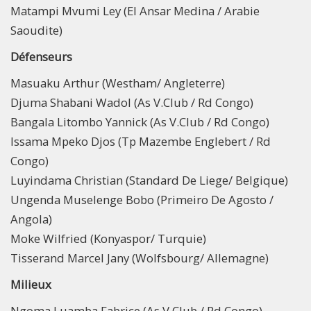
Matampi Mvumi Ley (El Ansar Medina / Arabie
Saoudite)
Défenseurs
Masuaku Arthur (Westham/ Angleterre)
Djuma Shabani Wadol (As V.Club / Rd Congo)
Bangala Litombo Yannick (As V.Club / Rd Congo)
Issama Mpeko Djos (Tp Mazembe Englebert / Rd
Congo)
Luyindama Christian (Standard De Liege/ Belgique)
Ungenda Muselenge Bobo (Primeiro De Agosto /
Angola)
Moke Wilfried (Konyaspor/ Turquie)
Tisserand Marcel Jany (Wolfsbourg/ Allemagne)
Milieux
Ngoma Luamba Fabrice (As V.Club / Rd Congo)