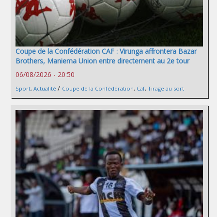
Coupe de la Confédération CAF : Virunga affrontera Bazar
Brothers, Maniema Union entre directement au 2e tour
06/08/2026 - 20:50
/
Sport
,
Actualité
Coupe de la Confédération
,
Caf
,
Tirage au sort