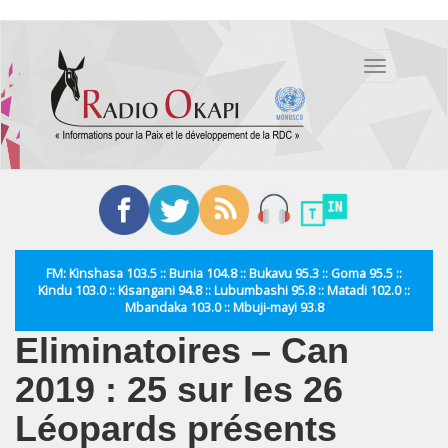
Aller
au
Toggle
contenu
navigation
principal
FM: Kinshasa 103.5 :: Bunia 104.8 :: Bukavu 95.3 :: Goma 95.5 ::
Kindu 103.0 :: Kisangani 94.8 :: Lubumbashi 95.8 :: Matadi 102.0 ::
Mbandaka 103.0 :: Mbuji-mayi 93.8
Eliminatoires – Can
2019 : 25 sur les 26
Léopards présents