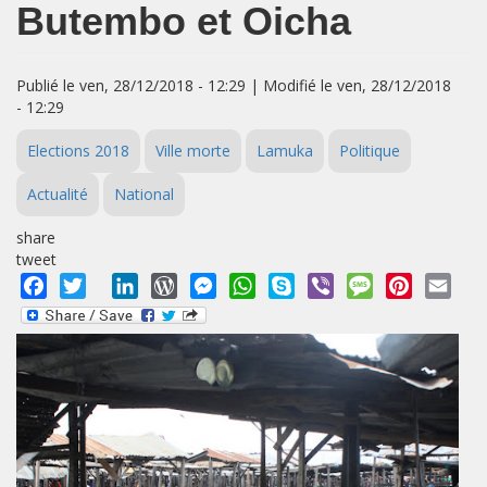
Butembo et Oicha
Publié le ven, 28/12/2018 - 12:29 | Modifié le ven, 28/12/2018
- 12:29
Elections 2018
Ville morte
Lamuka
Politique
Actualité
National
share
tweet
Facebook
Twitter
LinkedIn
WordPress
Messenger
WhatsApp
Skype
Viber
Message
Pinterest
Emai