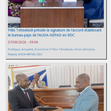
Félix Tshisekedi préside la signature de l’accord établissant
le bureau-pays de l’AUDA-NEPAD en RDC
07/08/2026 - 09:06
/
Politique
,
Actualité
,
Économie
Félix Tshisekedi
,
Union africaine
,
Nepad
,
AUDA-NEPAD
,
RDC