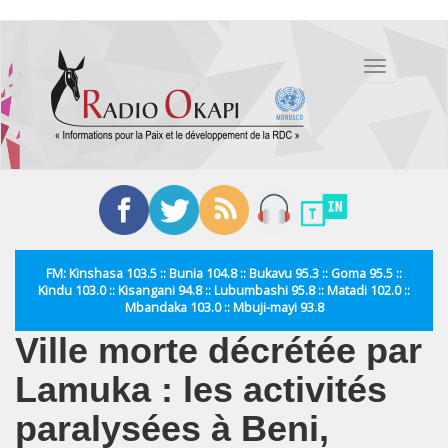
Aller
au
Toggle
contenu
navigation
principal
FM: Kinshasa 103.5 :: Bunia 104.8 :: Bukavu 95.3 :: Goma 95.5 ::
Kindu 103.0 :: Kisangani 94.8 :: Lubumbashi 95.8 :: Matadi 102.0 ::
Mbandaka 103.0 :: Mbuji-mayi 93.8
Ville morte décrétée par
Lamuka : les activités
paralysées à Beni,