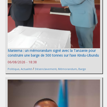
Maniema : un mémorandum signé avec la Tanzanie pour
construire une barge de 500 tonnes sur l’axe Kindu-Ubundu
06/08/2026 - 18:38
/
Politique
,
Actualité
Désenclavement
,
Mémorandum
,
Barge