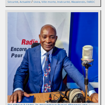
/
Sécurité
,
Actualité
Uvira
,
Ville morte
,
Insécurité
,
Wazalendo
,
FARDC