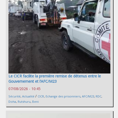
Le CICR facilite la première remise de détenus entre le
Gouvernement et l’AFC/M23
07/08/2026 - 10:45
/
Sécurité
,
Actualité
CICR
,
Echange des prisonniers
,
AFC/M23
,
RDC
,
Doha
,
Rutshuru
,
Beni