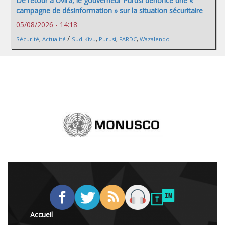
De retour à Uvira, le gouverneur Purusi dénonce une «
campagne de désinformation » sur la situation sécuritaire
05/08/2026 - 14:18
/
Sécurité
,
Actualité
Sud-Kivu
,
Purusi
,
FARDC
,
Wazalendo
Accueil