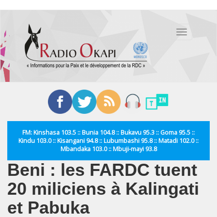
Aller
au
Toggle
contenu
navigation
principal
FM: Kinshasa 103.5 :: Bunia 104.8 :: Bukavu 95.3 :: Goma 95.5 ::
Kindu 103.0 :: Kisangani 94.8 :: Lubumbashi 95.8 :: Matadi 102.0 ::
Mbandaka 103.0 :: Mbuji-mayi 93.8
Beni : les FARDC tuent
20 miliciens à Kalingati
et Pabuka