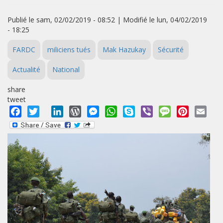
Publié le sam, 02/02/2019 - 08:52 | Modifié le lun, 04/02/2019
- 18:25
FARDC
miliciens tués
Mak Hazukay
Sécurité
Actualité
National
share
tweet
Facebook
Twitter
LinkedIn
WordPress
Messenger
WhatsApp
Skype
Viber
Message
Pinterest
Emai