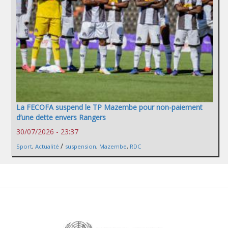
La FECOFA suspend le TP Mazembe pour non-paiement
d’une dette envers Rangers
30/07/2026 - 23:37
/
Sport
,
Actualité
suspension
,
Mazembe
,
RDC