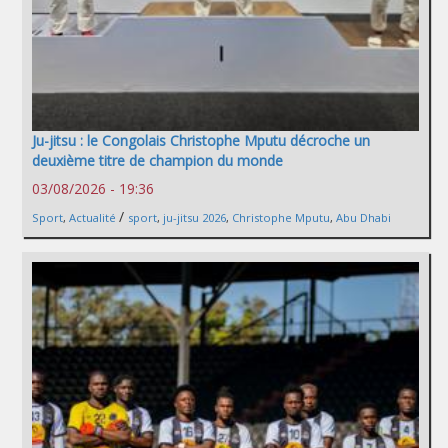
Ju-jitsu : le Congolais Christophe Mputu décroche un
deuxième titre de champion du monde
03/08/2026 - 19:36
/
Sport
,
Actualité
sport
,
ju-jitsu 2026
,
Christophe Mputu
,
Abu Dhabi