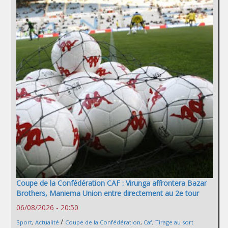
Coupe de la Confédération CAF : Virunga affrontera Bazar
Brothers, Maniema Union entre directement au 2e tour
06/08/2026 - 20:50
/
Sport
,
Actualité
Coupe de la Confédération
,
Caf
,
Tirage au sort