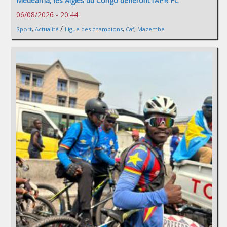
Medeama, les Aigles du Congo défieront l’APR FC
06/08/2026 - 20:44
/
Sport
,
Actualité
Ligue des champions
,
Caf
,
Mazembe