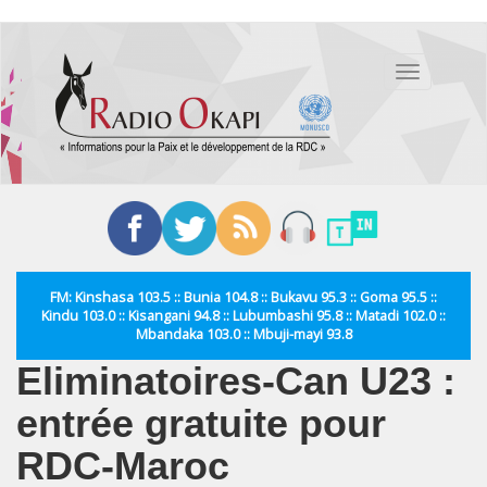
Aller
au
Toggle
contenu
navigation
principal
FM: Kinshasa 103.5 :: Bunia 104.8 :: Bukavu 95.3 :: Goma 95.5 ::
Kindu 103.0 :: Kisangani 94.8 :: Lubumbashi 95.8 :: Matadi 102.0 ::
Mbandaka 103.0 :: Mbuji-mayi 93.8
Eliminatoires-Can U23 :
entrée gratuite pour
RDC-Maroc