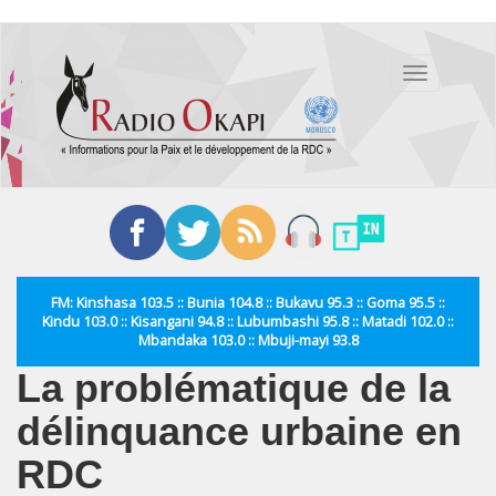
Aller
au
Toggle
contenu
navigation
principal
FM: Kinshasa 103.5 :: Bunia 104.8 :: Bukavu 95.3 :: Goma 95.5 ::
Kindu 103.0 :: Kisangani 94.8 :: Lubumbashi 95.8 :: Matadi 102.0 ::
Mbandaka 103.0 :: Mbuji-mayi 93.8
La problématique de la
délinquance urbaine en
RDC