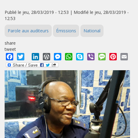
Publié le jeu, 28/03/2019 - 12:53 | Modifié le jeu, 28/03/2019 -
12:53
Parole aux auditeurs
Émissions
National
share
tweet
Facebook
Twitter
LinkedIn
WordPress
Messenger
WhatsApp
Skype
Viber
Message
Pinterest
Emai