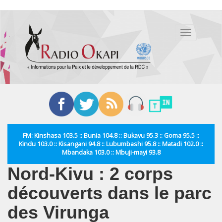
Aller
au
Toggle
contenu
navigation
principal
FM: Kinshasa 103.5 :: Bunia 104.8 :: Bukavu 95.3 :: Goma 95.5 ::
Kindu 103.0 :: Kisangani 94.8 :: Lubumbashi 95.8 :: Matadi 102.0 ::
Mbandaka 103.0 :: Mbuji-mayi 93.8
Nord-Kivu : 2 corps
découverts dans le parc
des Virunga