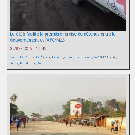
Le CICR facilite la première remise de détenus entre le
Gouvernement et l’AFC/M23
07/08/2026 - 10:45
/
Sécurité
,
Actualité
CICR
,
Echange des prisonniers
,
AFC/M23
,
RDC
,
Doha
,
Rutshuru
,
Beni