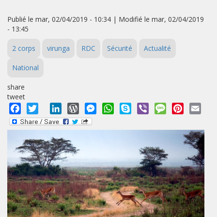
Publié le mar, 02/04/2019 - 10:34 | Modifié le mar, 02/04/2019
- 13:45
2 corps
virunga
RDC
Sécurité
Actualité
National
share
tweet
Facebook
Twitter
LinkedIn
WordPress
Messenger
WhatsApp
Skype
Viber
Message
Pinterest
Emai