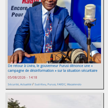
De retour à Uvira, le gouverneur Purusi dénonce une «
campagne de désinformation » sur la situation sécuritaire
05/08/2026 - 14:18
/
Sécurité
,
Actualité
Sud-Kivu
,
Purusi
,
FARDC
,
Wazalendo