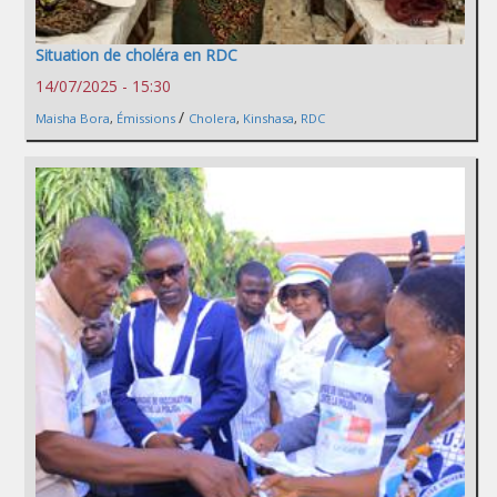
Situation de choléra en RDC
14/07/2025 - 15:30
/
Maisha Bora
,
Émissions
Cholera
,
Kinshasa
,
RDC