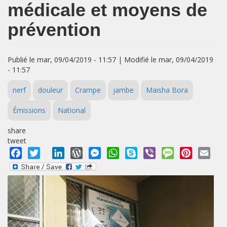
médicale et moyens de
prévention
Publié le mar, 09/04/2019 - 11:57 | Modifié le mar, 09/04/2019
- 11:57
nerf
douleur
Crampe
jambe
Maisha Bora
Émissions
National
share
tweet
Facebook
Twitter
LinkedIn
WordPress
Messenger
WhatsApp
Skype
Viber
Message
Pinterest
Emai