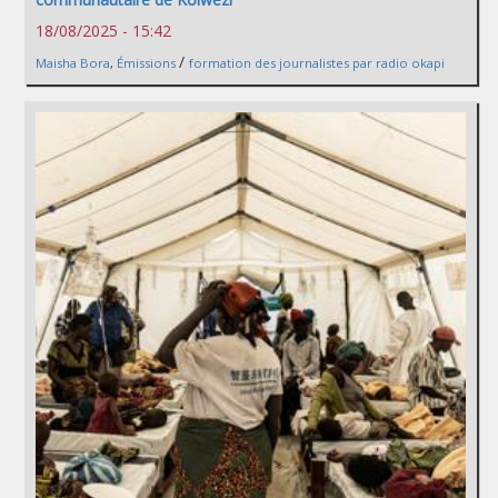
18/08/2025 - 15:42
/
Maisha Bora
,
Émissions
formation des journalistes par radio okapi