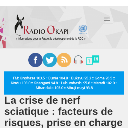
Aller
au
Toggle
contenu
navigation
principal
FM: Kinshasa 103.5 :: Bunia 104.8 :: Bukavu 95.3 :: Goma 95.5 ::
Kindu 103.0 :: Kisangani 94.8 :: Lubumbashi 95.8 :: Matadi 102.0 ::
Mbandaka 103.0 :: Mbuji-mayi 93.8
La crise de nerf
sciatique : facteurs de
risques, prise en charge