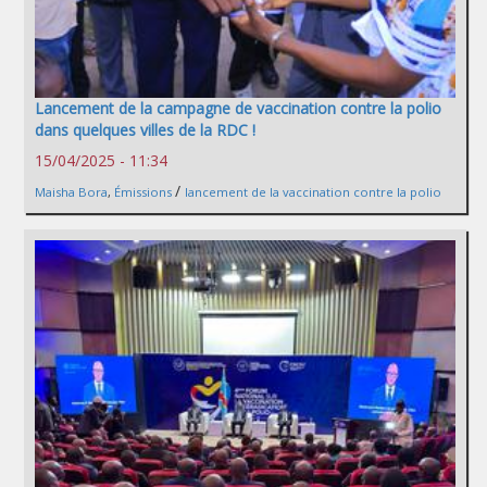
Lancement de la campagne de vaccination contre la polio
dans quelques villes de la RDC !
15/04/2025 - 11:34
/
Maisha Bora
,
Émissions
lancement de la vaccination contre la polio