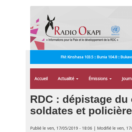
Aller
au
contenu
principal
FM: Kinshasa 103.5 :: Bunia 104.8 :: Bukavu
Accueil
Actualité
Émissions
Jour
RDC : dépistage du c
soldates et policièr
Publié le ven, 17/05/2019 - 18:06 | Modifié le ven, 17