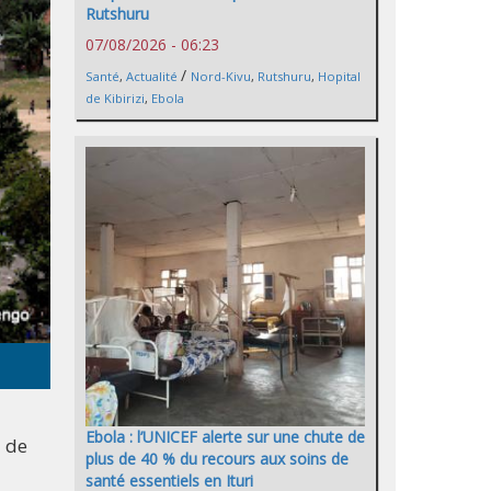
Rutshuru
07/08/2026 - 06:23
/
Santé
,
Actualité
Nord-Kivu
,
Rutshuru
,
Hopital
de Kibirizi
,
Ebola
Ebola : l’UNICEF alerte sur une chute de
l de
plus de 40 % du recours aux soins de
santé essentiels en Ituri