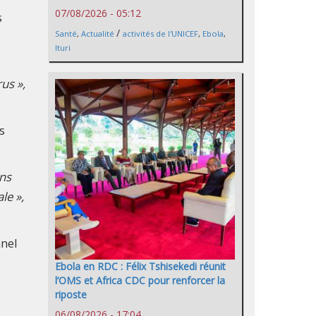
07/08/2026 - 05:12
s
/
Santé
,
Actualité
activités de l'UNICEF
,
Ebola
,
Ituri
us »,
s
ons
le »,
nnel
Ebola en RDC : Félix Tshisekedi réunit
l’OMS et Africa CDC pour renforcer la
riposte
06/08/2026 - 17:04