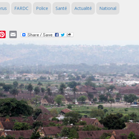
érus
FARDC
Police
Santé
Actualité
National
essage
Pinterest
Email