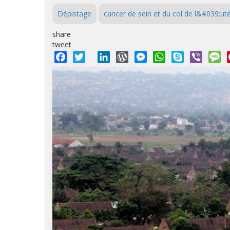
Dépistage
cancer de sein et du col de l&#039;ut
share
tweet
Facebook
Twitter
LinkedIn
WordPress
Messenger
WhatsApp
Skype
Viber
M