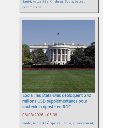
/
Santé
,
Actualité
Kinshasa
,
Ebola
,
bateau
commercial
Ebola : les États-Unis débloquent 242
millions USD supplémentaires pour
soutenir la riposte en RDC
06/08/2026 - 05:38
/
Santé
,
Actualité
riposte
,
Ebola
,
Financement
,