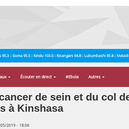
 95.3 :: Goma 95.5 :: Kindu 103.0 :: Kisangani 94.8 :: Lubumbashi 95.8 :: Matad
naux
Écouter en direct
#Ebola
Autres
ancer de sein et du col de
es à Kinshasa
/05/2019 - 18:06