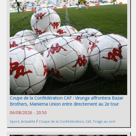
Coupe de la Confédération CAF : Virunga affrontera Bazar
Brothers, Maniema Union entre directement au 2e tour
06/08/2026 - 20:50
/
Sport
,
Actualité
Coupe de la Confédération
,
Caf
,
Tirage au sort