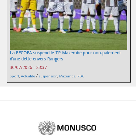
La FECOFA suspend le TP Mazembe pour non-paiement
d’une dette envers Rangers
30/07/2026 - 23:37
/
Sport
,
Actualité
suspension
,
Mazembe
,
RDC