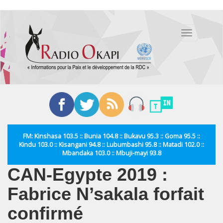
Aller
au
Toggle
contenu
navigation
principal
FM: Kinshasa 103.5 :: Bunia 104.8 :: Bukavu 95.3 :: Goma 95.5 ::
Kindu 103.0 :: Kisangani 94.8 :: Lubumbashi 95.8 :: Matadi 102.0 ::
Mbandaka 103.0 :: Mbuji-mayi 93.8
CAN-Egypte 2019 :
Fabrice N’sakala forfait
confirmé