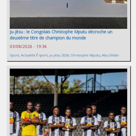
Ju-jitsu : le Congolais Christophe Mputu décroche un
deuxième titre de champion du monde
03/08/2026 - 19:36
/
Sport
,
Actualité
sport
,
ju-jitsu 2026
,
Christophe Mputu
,
Abu Dhabi