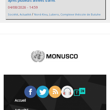
après plusieurs années d’arrêt
04/08/2026 - 14:59
/
Société
,
Actualité
Nord-Kivu
,
Lubero
,
Complexe théicole de Butuhe
Accueil