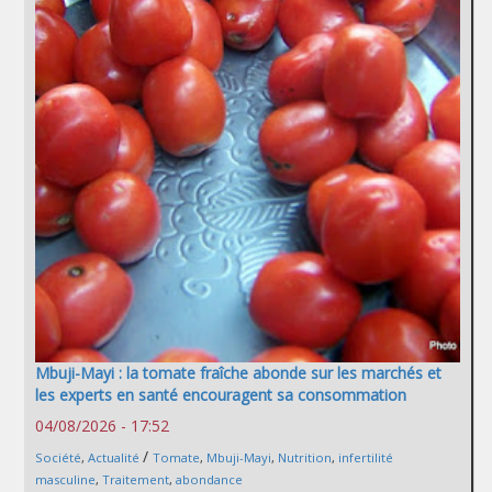
Mbuji-Mayi : la tomate fraîche abonde sur les marchés et
les experts en santé encouragent sa consommation
04/08/2026 - 17:52
/
Société
,
Actualité
Tomate
,
Mbuji-Mayi
,
Nutrition
,
infertilité
masculine
,
Traitement
,
abondance