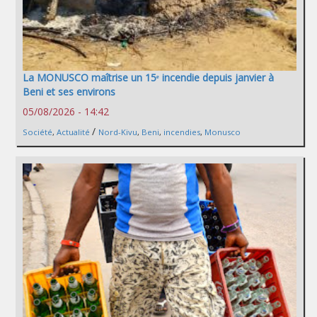
La MONUSCO maîtrise un 15ᵉ incendie depuis janvier à
Beni et ses environs
05/08/2026 - 14:42
/
Société
,
Actualité
Nord-Kivu
,
Beni
,
incendies
,
Monusco