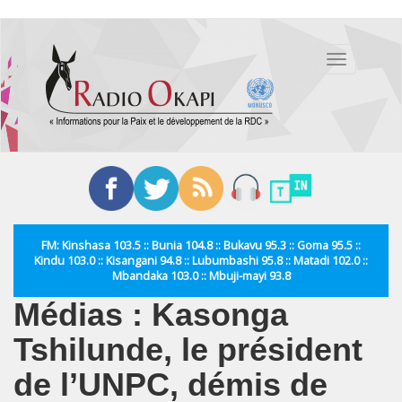
Aller
au
Toggle
contenu
navigation
principal
FM: Kinshasa 103.5 :: Bunia 104.8 :: Bukavu 95.3 :: Goma 95.5 ::
Kindu 103.0 :: Kisangani 94.8 :: Lubumbashi 95.8 :: Matadi 102.0 ::
Mbandaka 103.0 :: Mbuji-mayi 93.8
Médias : Kasonga
Tshilunde, le président
de l’UNPC, démis de