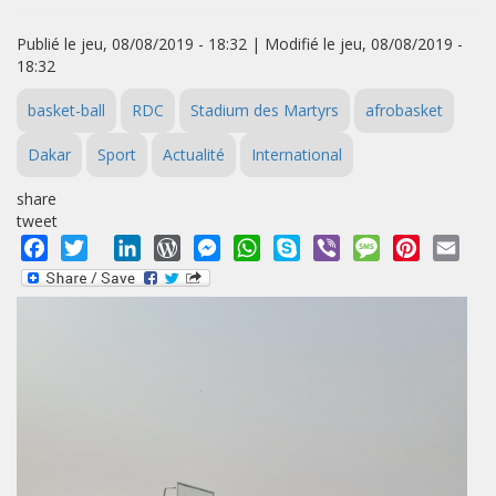
Publié le jeu, 08/08/2019 - 18:32 | Modifié le jeu, 08/08/2019 -
18:32
basket-ball
RDC
Stadium des Martyrs
afrobasket
Dakar
Sport
Actualité
International
share
tweet
Facebook
Twitter
LinkedIn
WordPress
Messenger
WhatsApp
Skype
Viber
Message
Pinterest
Emai