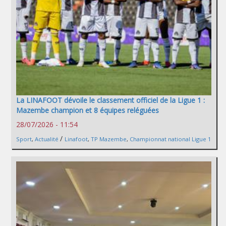
La LINAFOOT dévoile le classement officiel de la Ligue 1 :
Mazembe champion et 8 équipes reléguées
28/07/2026 - 11:54
/
Sport
,
Actualité
Linafoot
,
TP Mazembe
,
Championnat national Ligue 1