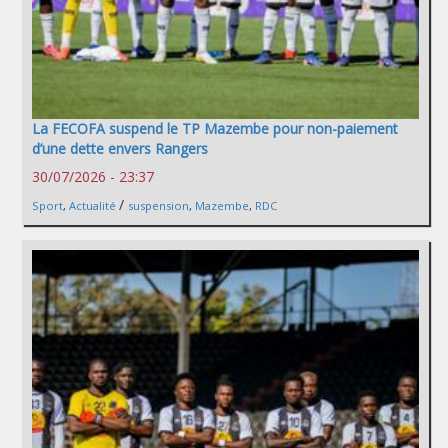
La FECOFA suspend le TP Mazembe pour non-paiement
d’une dette envers Rangers
30/07/2026 - 23:37
/
Sport
,
Actualité
suspension
,
Mazembe
,
RDC