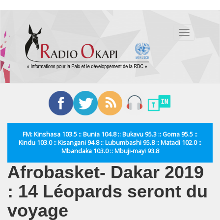
Aller
au
Toggle
contenu
navigation
principal
FM: Kinshasa 103.5 :: Bunia 104.8 :: Bukavu 95.3 :: Goma 95.5 ::
Kindu 103.0 :: Kisangani 94.8 :: Lubumbashi 95.8 :: Matadi 102.0 ::
Mbandaka 103.0 :: Mbuji-mayi 93.8
Afrobasket- Dakar 2019
: 14 Léopards seront du
voyage