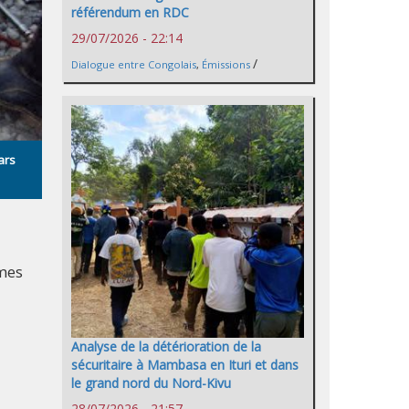
référendum en RDC
29/07/2026 - 22:14
/
Dialogue entre Congolais
,
Émissions
ars
rmes
Analyse de la détérioration de la
sécuritaire à Mambasa en Ituri et dans
le grand nord du Nord-Kivu
28/07/2026 - 21:57