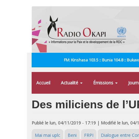
Aller
au
contenu
principal
FM: Kinshasa 103.5 :: Bunia 104.8 :: Bukavu
Accueil
Actualité
Émissions
Jour
Des miliciens de l
Publié le lun, 04/11/2019 - 17:19 | Modifié le lun, 04/
Mai mai uplc
Beni
FRPI
Dialogue entre Con