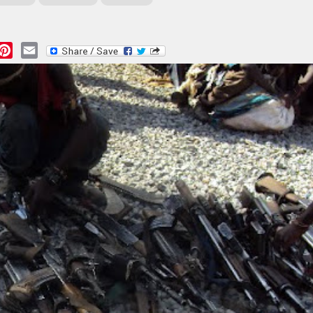
essage
Pinterest
Email