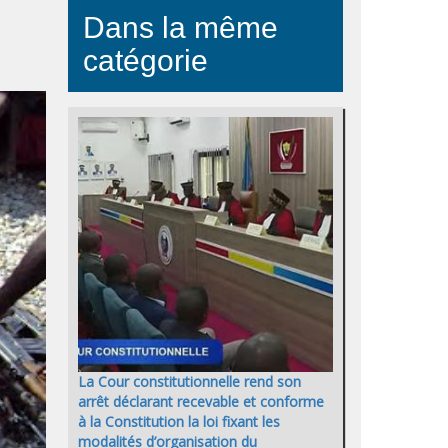
Dans la même
catégorie
La Cour constitutionnelle rend son
arrêt déclarant recevable et conforme
à la Constitution la loi fixant les
modalités d’organisation du