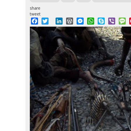
share
tweet
Facebook
Twitter
LinkedIn
WordPress
Messenger
WhatsApp
Skype
Viber
M