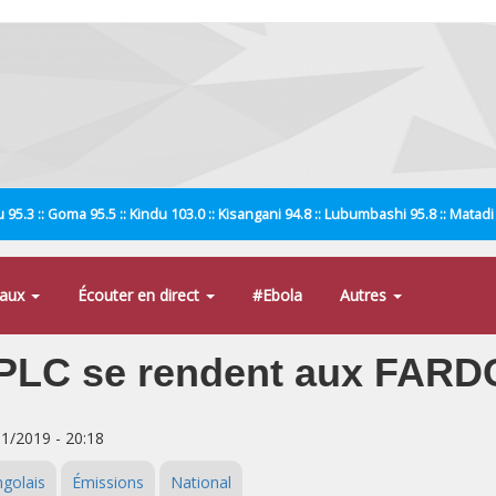
 95.3 :: Goma 95.5 :: Kindu 103.0 :: Kisangani 94.8 :: Lubumbashi 95.8 :: Matad
naux
Écouter en direct
#Ebola
Autres
’UPLC se rendent aux FARD
11/2019 - 20:18
golais
Émissions
National