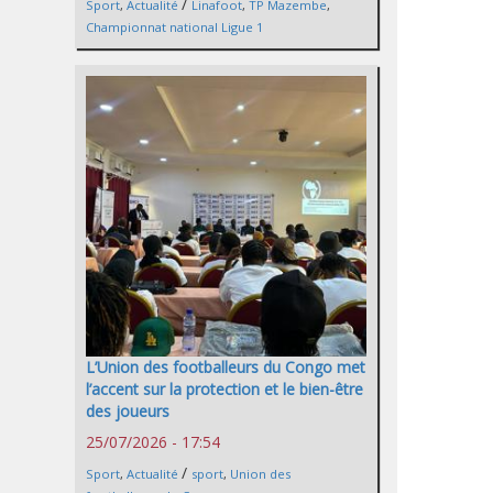
/
Sport
,
Actualité
Linafoot
,
TP Mazembe
,
Championnat national Ligue 1
L’Union des footballeurs du Congo met
l’accent sur la protection et le bien-être
des joueurs
25/07/2026 - 17:54
/
Sport
,
Actualité
sport
,
Union des