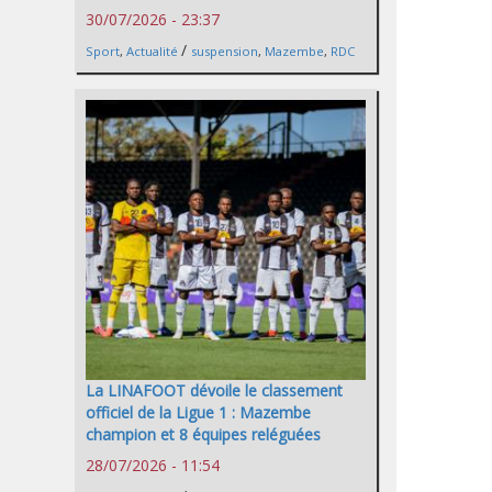
30/07/2026 - 23:37
/
Sport
,
Actualité
suspension
,
Mazembe
,
RDC
La LINAFOOT dévoile le classement
officiel de la Ligue 1 : Mazembe
champion et 8 équipes reléguées
28/07/2026 - 11:54