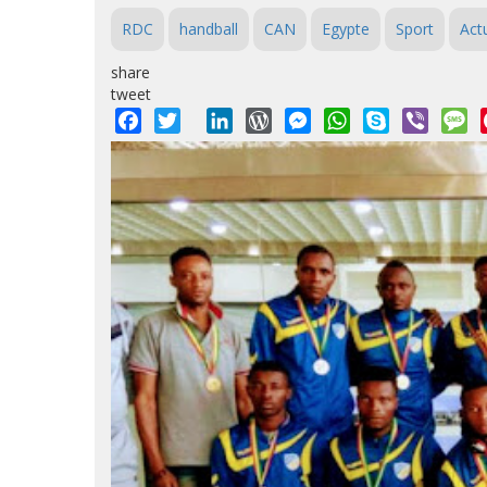
RDC
handball
CAN
Egypte
Sport
Actu
share
tweet
Facebook
Twitter
LinkedIn
WordPress
Messenger
WhatsApp
Skype
Viber
M