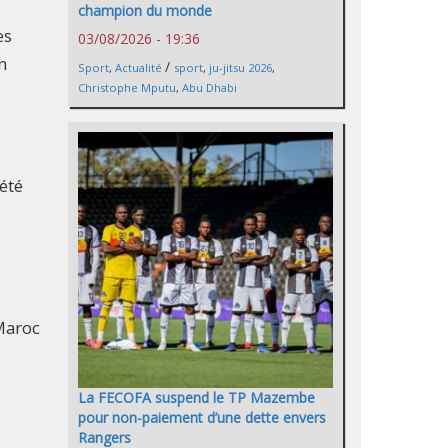
champion du monde
es
03/08/2026 - 19:36
n
/
Sport
,
Actualité
sport
,
ju-jitsu 2026
,
Christophe Mputu
,
Abu Dhabi
 été
 Maroc
La FECOFA suspend le TP Mazembe
pour non-paiement d’une dette envers
Rangers