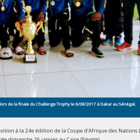
ors de la finale du Challenge Trophy le 6/08/2017 à Dakar au Sénégal.
sition à la 24e édition de la Coupe d’Afrique des Nations
ée dimanche 26 janvier au Caire (Egypte).