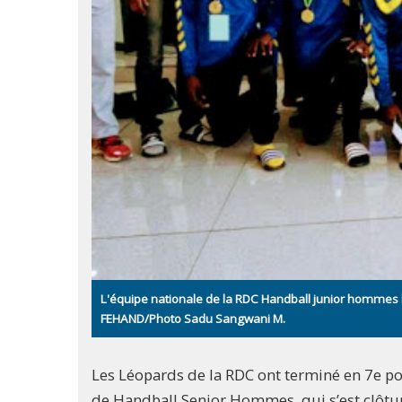
L'équipe nationale de la RDC Handball junior hommes l
FEHAND/Photo Sadu Sangwani M.
Les Léopards de la RDC ont terminé en 7e po
de Handball Senior Hommes, qui s’est clôtur