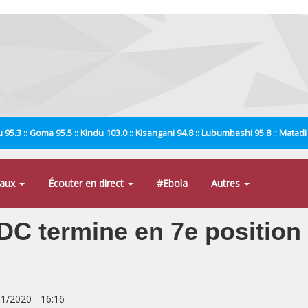
 95.3 :: Goma 95.5 :: Kindu 103.0 :: Kisangani 94.8 :: Lubumbashi 95.8 :: Matad
naux
Écouter en direct
#Ebola
Autres
C termine en 7e position e
01/2020 - 16:16