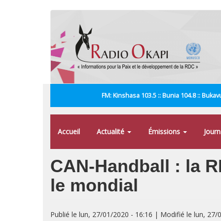
Aller
au
contenu
principal
FM: Kinshasa 103.5 :: Bunia 104.8 :: Bukavu
Accueil
Actualité
Émissions
Jour
CAN-Handball : la RD
le mondial
Publié le lun, 27/01/2020 - 16:16 | Modifié le lun, 27/