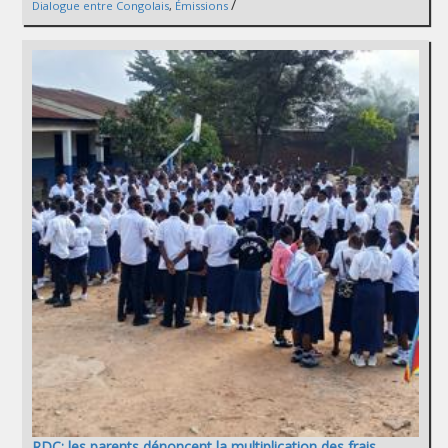
/
Dialogue entre Congolais
,
Émissions
RDC: les parents dénoncent la multiplication des frais