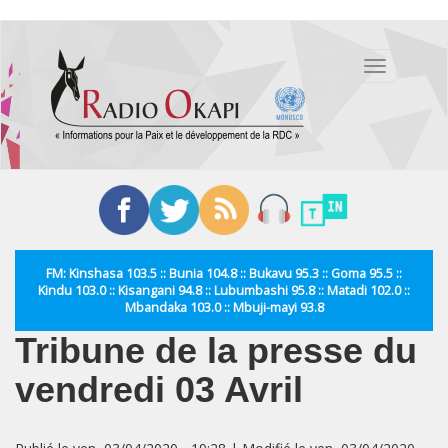
Aller
au
Toggle
contenu
navigation
principal
FM: Kinshasa 103.5 :: Bunia 104.8 :: Bukavu 95.3 :: Goma 95.5 ::
Kindu 103.0 :: Kisangani 94.8 :: Lubumbashi 95.8 :: Matadi 102.0 ::
Mbandaka 103.0 :: Mbuji-mayi 93.8
Tribune de la presse du
vendredi 03 Avril