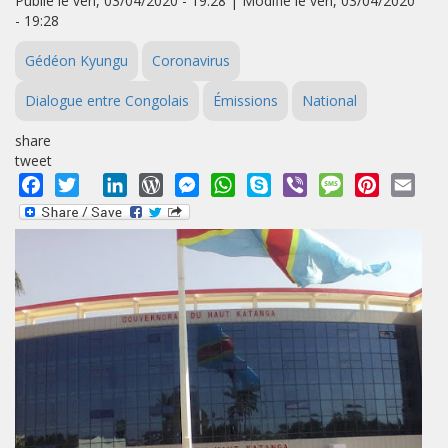
Publié le ven, 03/04/2020 - 19:28 | Modifié le ven, 03/04/2020
- 19:28
Gédéon Kyungu
Coronavirus
Dialogue entre Congolais
Émissions
National
share
tweet
Facebook
Twitter
LinkedIn
WordPress
Messenger
WhatsApp
Skype
Viber
Message
Pinterest
Emai