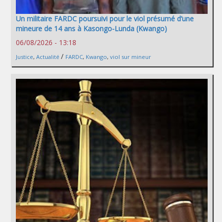
Un militaire FARDC poursuivi pour le viol présumé d’une
mineure de 14 ans à Kasongo-Lunda (Kwango)
06/08/2026 - 13:18
/
Justice
,
Actualité
FARDC
,
Kwango
,
viol sur mineur