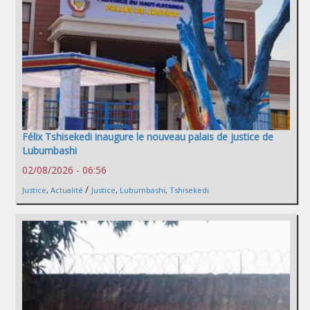
Félix Tshisekedi inaugure le nouveau palais de justice de
Lubumbashi
02/08/2026 - 06:56
/
Justice
,
Actualité
Justice
,
Lubumbashi
,
Tshisekedi