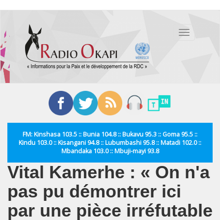
Aller
au
Toggle
contenu
navigation
principal
FM: Kinshasa 103.5 :: Bunia 104.8 :: Bukavu 95.3 :: Goma 95.5 ::
Kindu 103.0 :: Kisangani 94.8 :: Lubumbashi 95.8 :: Matadi 102.0 ::
Mbandaka 103.0 :: Mbuji-mayi 93.8
Vital Kamerhe : « On n'a
pas pu démontrer ici
par une pièce irréfutable