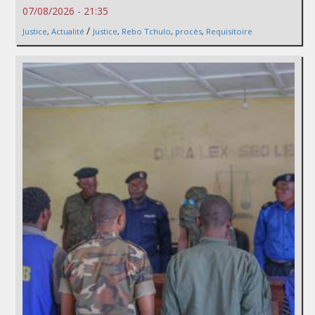
07/08/2026 - 21:35
/
Justice
,
Actualité
Justice
,
Rebo Tchulo
,
procès
,
Requisitoire