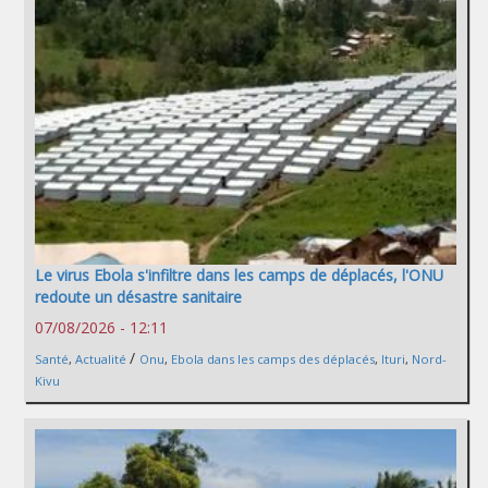
Le virus Ebola s'infiltre dans les camps de déplacés, l'ONU
redoute un désastre sanitaire
07/08/2026 - 12:11
/
Santé
,
Actualité
Onu
,
Ebola dans les camps des déplacés
,
Ituri
,
Nord-
Kivu