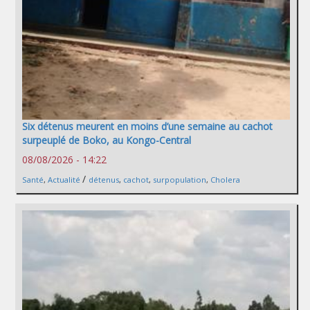
Six détenus meurent en moins d’une semaine au cachot
surpeuplé de Boko, au Kongo-Central
08/08/2026 - 14:22
/
Santé
,
Actualité
détenus
,
cachot
,
surpopulation
,
Cholera