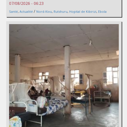
07/08/2026 - 06:23
/
Santé
,
Actualité
Nord-Kivu
,
Rutshuru
,
Hopital de Kibirizi
,
Ebola