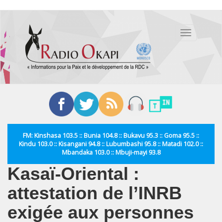
Aller
au
Toggle
contenu
navigation
principal
FM: Kinshasa 103.5 :: Bunia 104.8 :: Bukavu 95.3 :: Goma 95.5 ::
Kindu 103.0 :: Kisangani 94.8 :: Lubumbashi 95.8 :: Matadi 102.0 ::
Mbandaka 103.0 :: Mbuji-mayi 93.8
Kasaï-Oriental :
attestation de l’INRB
exigée aux personnes