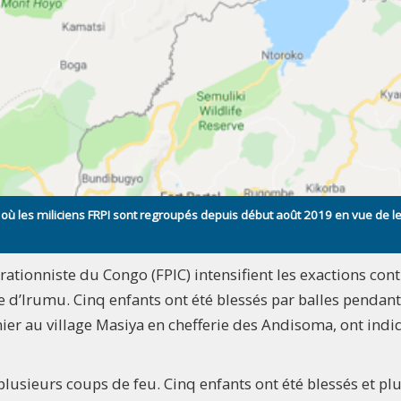
uri où les miliciens FRPI sont regroupés depuis début août 2019 en vue de l
grationniste du Congo (FPIC) intensifient les exactions cont
ire d’Irumu. Cinq enfants ont été blessés par balles pendant
nier au village Masiya en chefferie des Andisoma, ont ind
 plusieurs coups de feu. Cinq enfants ont été blessés et pl