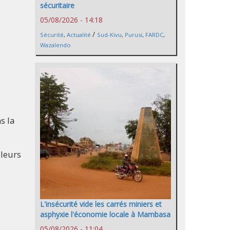
sécuritaire
05/08/2026 - 14:18
/
Sécurité
,
Actualité
Sud-Kivu
,
Purusi
,
FARDC
,
Wazalendo
s la
 leurs
L'insécurité vide les carrés miniers et
asphyxie l'économie locale à Mambasa
05/08/2026 - 11:04