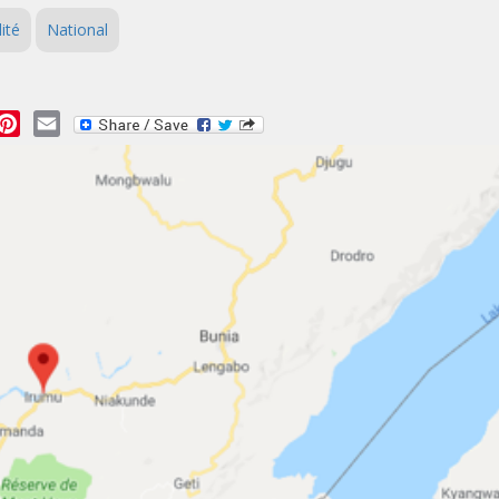
ité
National
essage
Pinterest
Email