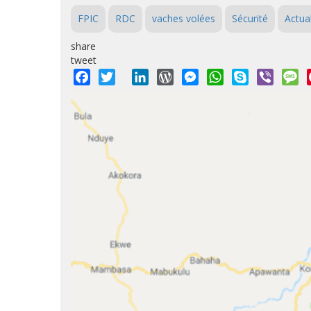
FPIC
RDC
vaches volées
Sécurité
Actual
share
tweet
Facebook
Twitter
LinkedIn
WordPress
Messenger
WhatsApp
Skype
Viber
M