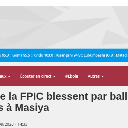
 95.3 :: Goma 95.5 :: Kindu 103.0 :: Kisangani 94.8 :: Lubumbashi 95.8 :: Matad
naux
Écouter en direct
#Ebola
Autres
 de la FPIC blessent par bal
s à Masiya
/09/2020 - 14:33