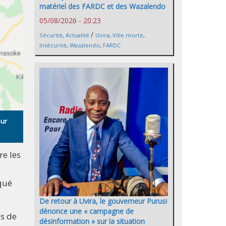
matériel des FARDC et des Wazalendo
05/08/2026 - 20:23
/
Sécurité
,
Actualité
Uvira
,
Ville morte
,
Insécurité
,
Wazalendo
,
FARDC
eur
re les
iqué
De retour à Uvira, le gouverneur Purusi
dénonce une « campagne de
us de
désinformation » sur la situation