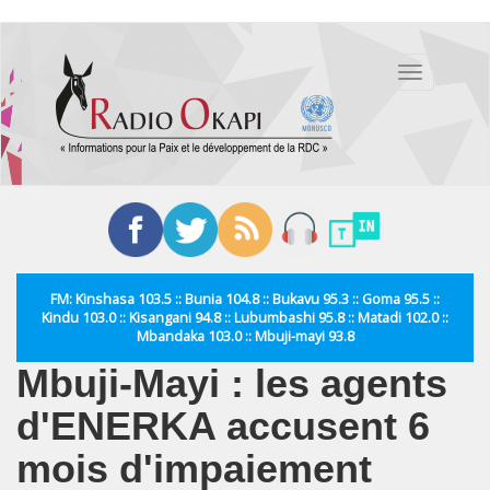
Aller
au
Toggle
contenu
navigation
principal
FM: Kinshasa 103.5 :: Bunia 104.8 :: Bukavu 95.3 :: Goma 95.5 ::
Kindu 103.0 :: Kisangani 94.8 :: Lubumbashi 95.8 :: Matadi 102.0 ::
Mbandaka 103.0 :: Mbuji-mayi 93.8
Mbuji-Mayi : les agents
d'ENERKA accusent 6
mois d'impaiement