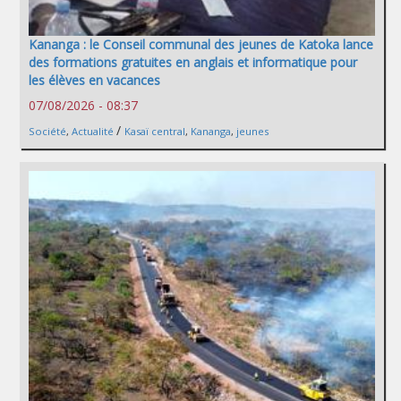
Kananga : le Conseil communal des jeunes de Katoka lance
des formations gratuites en anglais et informatique pour
les élèves en vacances
07/08/2026 - 08:37
/
Société
,
Actualité
Kasaï central
,
Kananga
,
jeunes