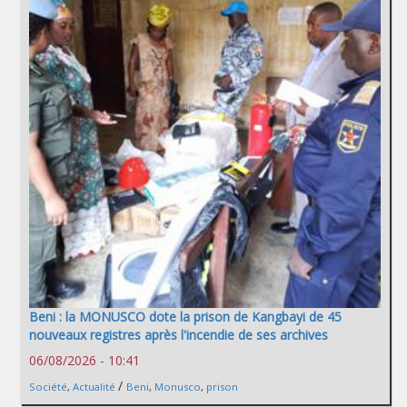
Beni : la MONUSCO dote la prison de Kangbayi de 45
nouveaux registres après l'incendie de ses archives
06/08/2026 - 10:41
/
Société
,
Actualité
Beni
,
Monusco
,
prison