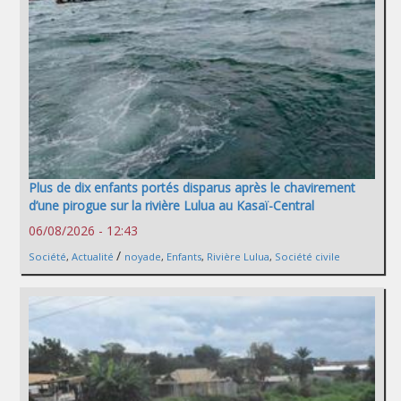
Plus de dix enfants portés disparus après le chavirement
d’une pirogue sur la rivière Lulua au Kasaï-Central
06/08/2026 - 12:43
/
Société
,
Actualité
noyade
,
Enfants
,
Rivière Lulua
,
Société civile