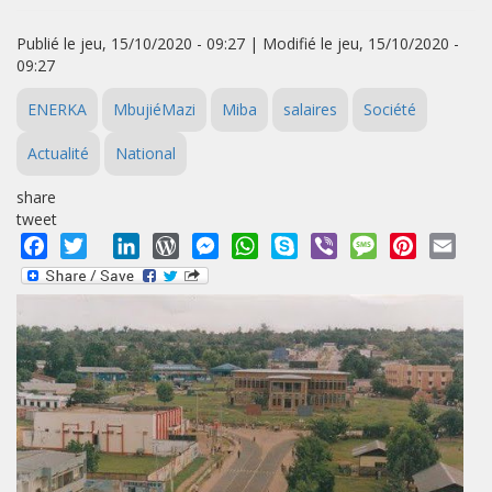
Publié le jeu, 15/10/2020 - 09:27 | Modifié le jeu, 15/10/2020 -
09:27
ENERKA
MbujiéMazi
Miba
salaires
Société
Actualité
National
share
tweet
Facebook
Twitter
LinkedIn
WordPress
Messenger
WhatsApp
Skype
Viber
Message
Pinterest
Emai