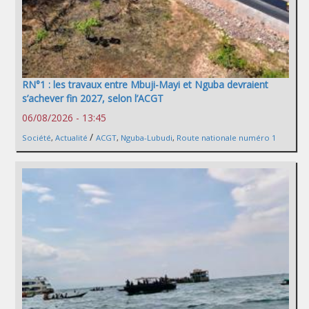
RN°1 : les travaux entre Mbuji-Mayi et Nguba devraient
s’achever fin 2027, selon l’ACGT
06/08/2026 - 13:45
/
Société
,
Actualité
ACGT
,
Nguba-Lubudi
,
Route nationale numéro 1