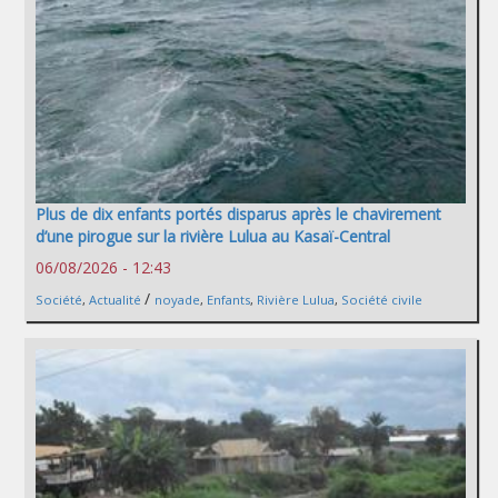
Plus de dix enfants portés disparus après le chavirement
d’une pirogue sur la rivière Lulua au Kasaï-Central
06/08/2026 - 12:43
/
Société
,
Actualité
noyade
,
Enfants
,
Rivière Lulua
,
Société civile