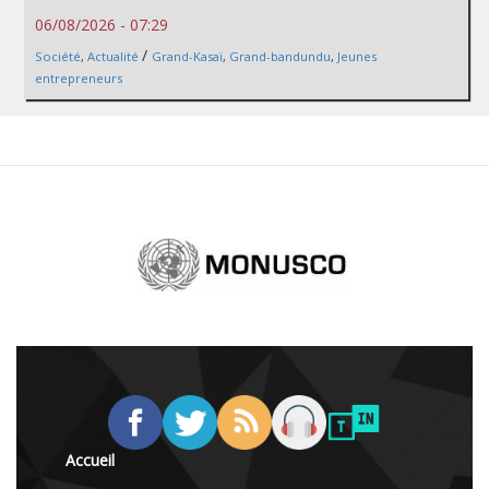
06/08/2026 - 07:29
/
Société
,
Actualité
Grand-Kasaï
,
Grand-bandundu
,
Jeunes
entrepreneurs
Accueil