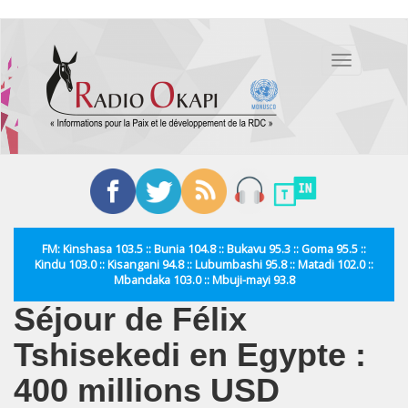
Aller
au
Toggle
contenu
navigation
principal
FM: Kinshasa 103.5 :: Bunia 104.8 :: Bukavu 95.3 :: Goma 95.5 ::
Kindu 103.0 :: Kisangani 94.8 :: Lubumbashi 95.8 :: Matadi 102.0 ::
Mbandaka 103.0 :: Mbuji-mayi 93.8
Séjour de Félix
Tshisekedi en Egypte :
400 millions USD