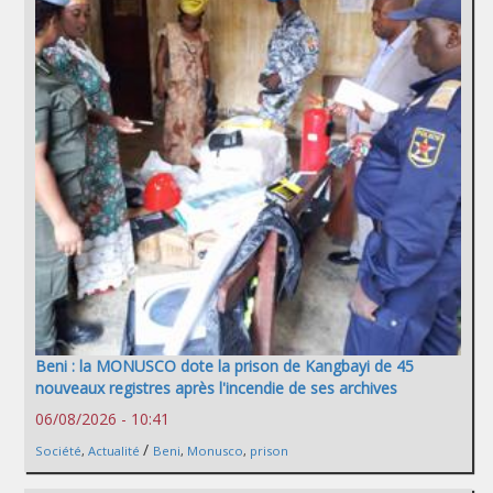
Beni : la MONUSCO dote la prison de Kangbayi de 45
nouveaux registres après l'incendie de ses archives
06/08/2026 - 10:41
/
Société
,
Actualité
Beni
,
Monusco
,
prison