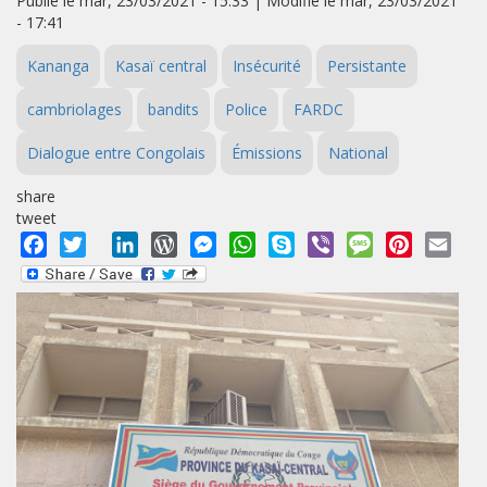
Publié le mar, 23/03/2021 - 15:33 | Modifié le mar, 23/03/2021
- 17:41
Kananga
Kasaï central
Insécurité
Persistante
cambriolages
bandits
Police
FARDC
Dialogue entre Congolais
Émissions
National
share
tweet
Facebook
Twitter
LinkedIn
WordPress
Messenger
WhatsApp
Skype
Viber
Message
Pinterest
Emai