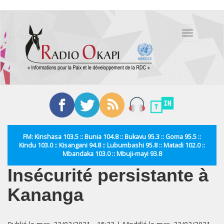
Aller
au
Toggle
contenu
navigation
principal
FM: Kinshasa 103.5 :: Bunia 104.8 :: Bukavu 95.3 :: Goma 95.5 ::
Kindu 103.0 :: Kisangani 94.8 :: Lubumbashi 95.8 :: Matadi 102.0 ::
Mbandaka 103.0 :: Mbuji-mayi 93.8
Insécurité persistante à
Kananga