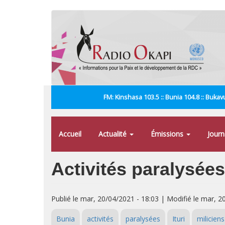
Aller
au
contenu
principal
FM: Kinshasa 103.5 :: Bunia 104.8 :: Bukavu
Accueil
Actualité
Émissions
Jour
Activités paralysée
Publié le mar, 20/04/2021 - 18:03 | Modifié le mar, 2
Bunia
activités
paralysées
Ituri
miliciens