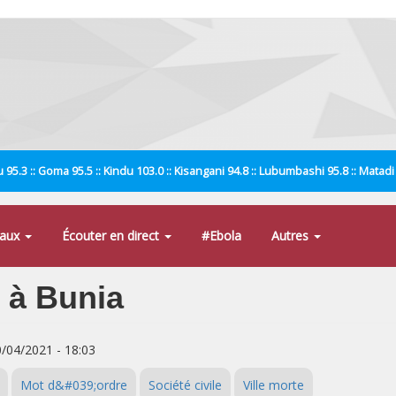
 95.3 :: Goma 95.5 :: Kindu 103.0 :: Kisangani 94.8 :: Lubumbashi 95.8 :: Matad
naux
Écouter en direct
#Ebola
Autres
s à Bunia
0/04/2021 - 18:03
Mot d&#039;ordre
Société civile
Ville morte