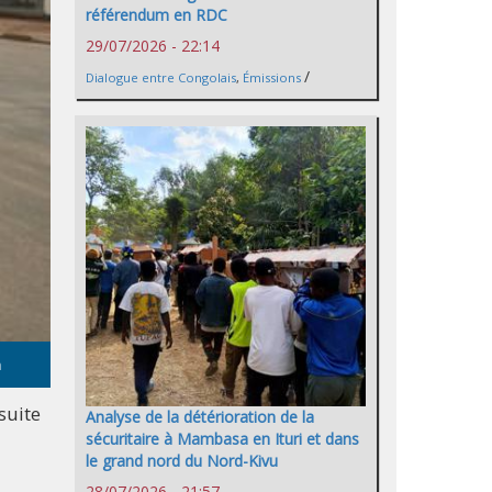
référendum en RDC
29/07/2026 - 22:14
/
Dialogue entre Congolais
,
Émissions
a
suite
Analyse de la détérioration de la
sécuritaire à Mambasa en Ituri et dans
le grand nord du Nord-Kivu
28/07/2026 - 21:57