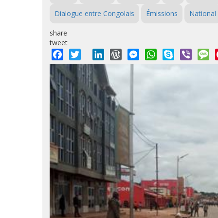
Dialogue entre Congolais
Émissions
National
share
tweet
Facebook
Twitter
LinkedIn
WordPress
Messenger
WhatsApp
Skype
Viber
M