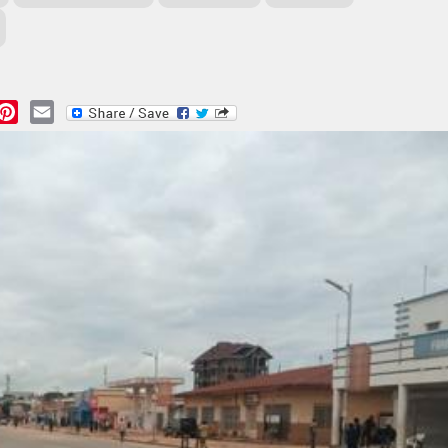
essage
Pinterest
Email