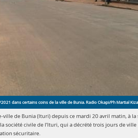
2021 dans certains coins de la ville de Bunia. Radio Okapi/Ph Martial Kiz
-ville de Bunia (Ituri) depuis ce mardi 20 avril matin, à la 
société civile de l’Ituri, qui a décrété trois jours de ville
ation sécuritaire.