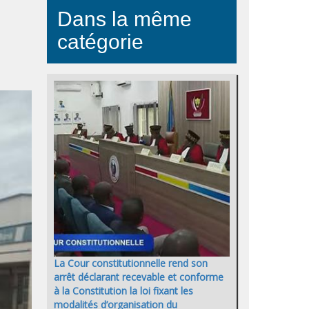
Dans la même
catégorie
La Cour constitutionnelle rend son
arrêt déclarant recevable et conforme
à la Constitution la loi fixant les
modalités d’organisation du