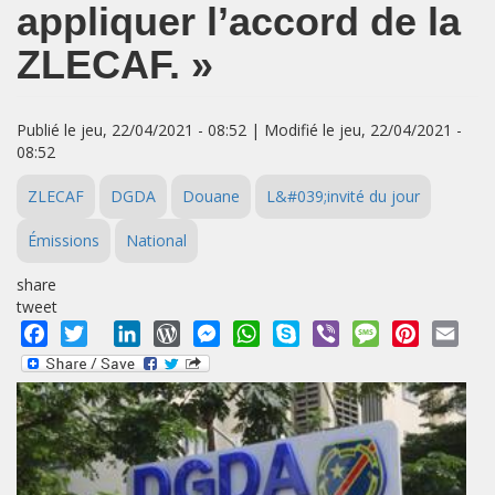
appliquer l’accord de la
ZLECAF. »
Publié le jeu, 22/04/2021 - 08:52 | Modifié le jeu, 22/04/2021 -
08:52
ZLECAF
DGDA
Douane
L&#039;invité du jour
Émissions
National
share
tweet
Facebook
Twitter
LinkedIn
WordPress
Messenger
WhatsApp
Skype
Viber
Message
Pinterest
Emai