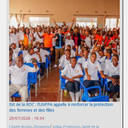
Est de la RDC : l’UNFPA appelle à renforcer la protection
des femmes et des filles
29/07/2026 - 16:34
/
L'invité du jour
,
Émissions
unfpa
,
Protection
,
Santé de la