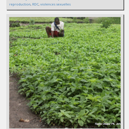
reproduction
,
RDC
,
violences sexuelles