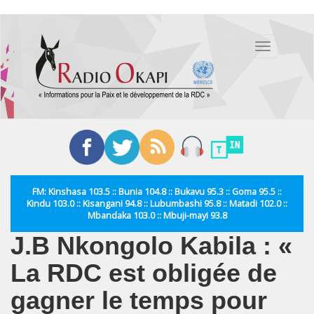
Aller
au
Toggle
contenu
navigation
principal
FM: Kinshasa 103.5 :: Bunia 104.8 :: Bukavu 95.3 :: Goma 95.5 ::
Kindu 103.0 :: Kisangani 94.8 :: Lubumbashi 95.8 :: Matadi 102.0 ::
Mbandaka 103.0 :: Mbuji-mayi 93.8
J.B Nkongolo Kabila : «
La RDC est obligée de
gagner le temps pour