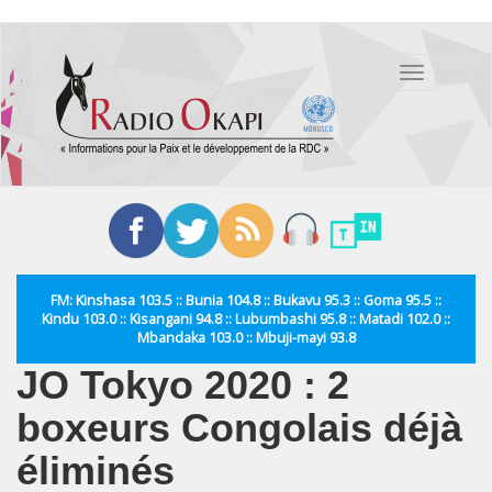
Aller
au
Toggle
contenu
navigation
principal
FM: Kinshasa 103.5 :: Bunia 104.8 :: Bukavu 95.3 :: Goma 95.5 ::
Kindu 103.0 :: Kisangani 94.8 :: Lubumbashi 95.8 :: Matadi 102.0 ::
Mbandaka 103.0 :: Mbuji-mayi 93.8
JO Tokyo 2020 : 2
boxeurs Congolais déjà
éliminés