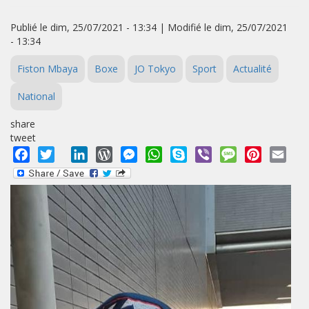
Publié le dim, 25/07/2021 - 13:34 | Modifié le dim, 25/07/2021
- 13:34
Fiston Mbaya
Boxe
JO Tokyo
Sport
Actualité
National
share
tweet
Facebook
Twitter
LinkedIn
WordPress
Messenger
WhatsApp
Skype
Viber
Message
Pinterest
Emai