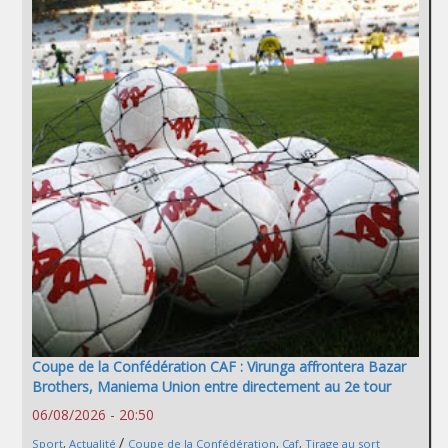
Coupe de la Confédération CAF : Virunga affrontera Bazar
Brothers, Maniema Union entre directement au 2e tour
06/08/2026 - 20:50
/
Sport
,
Actualité
Coupe de la Confédération
,
Caf
,
Tirage au sort