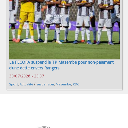
La FECOFA suspend le TP Mazembe pour non-paiement
d’une dette envers Rangers
30/07/2026 - 23:37
/
Sport
,
Actualité
suspension
,
Mazembe
,
RDC