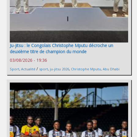
Ju-jitsu : le Congolais Christophe Mputu décroche un
deuxième titre de champion du monde
03/08/2026 - 19:36
/
Sport
,
Actualité
sport
,
ju-jitsu 2026
,
Christophe Mputu
,
Abu Dhabi