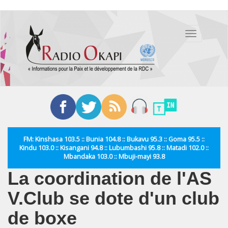
Aller
au
Toggle
contenu
navigation
principal
FM: Kinshasa 103.5 :: Bunia 104.8 :: Bukavu 95.3 :: Goma 95.5 ::
Kindu 103.0 :: Kisangani 94.8 :: Lubumbashi 95.8 :: Matadi 102.0 ::
Mbandaka 103.0 :: Mbuji-mayi 93.8
La coordination de l'AS
V.Club se dote d'un club
de boxe