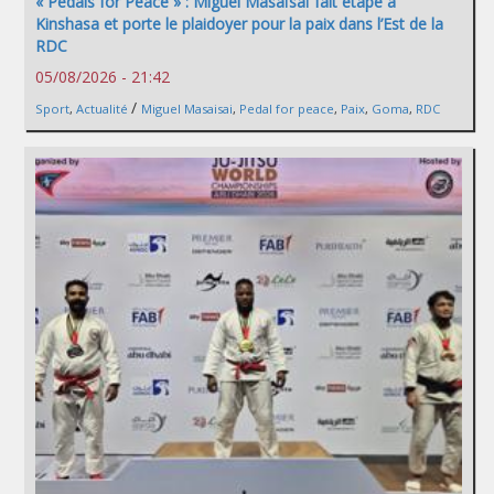
« Pedals for Peace » : Miguel Masaïsaï fait étape à
Kinshasa et porte le plaidoyer pour la paix dans l’Est de la
RDC
05/08/2026 - 21:42
/
Sport
,
Actualité
Miguel Masaisai
,
Pedal for peace
,
Paix
,
Goma
,
RDC