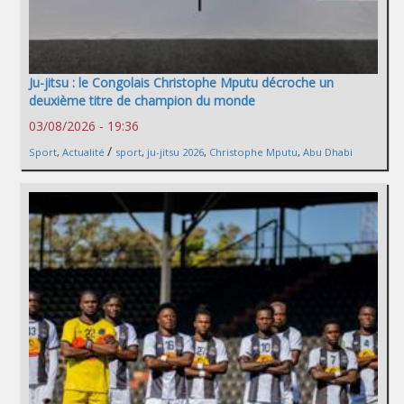
Ju-jitsu : le Congolais Christophe Mputu décroche un
deuxième titre de champion du monde
03/08/2026 - 19:36
/
Sport
,
Actualité
sport
,
ju-jitsu 2026
,
Christophe Mputu
,
Abu Dhabi