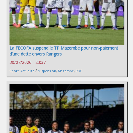
La FECOFA suspend le TP Mazembe pour non-paiement
d’une dette envers Rangers
30/07/2026 - 23:37
/
Sport
,
Actualité
suspension
,
Mazembe
,
RDC