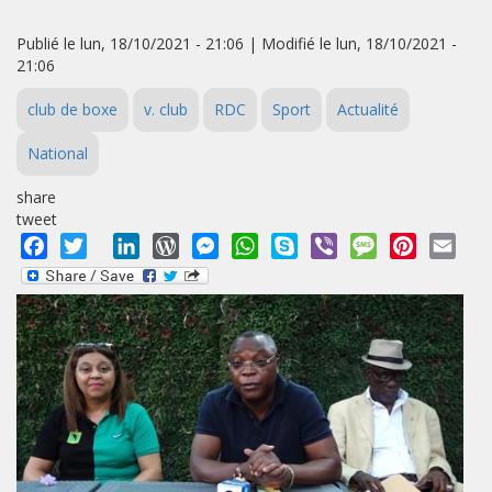
Publié le lun, 18/10/2021 - 21:06 | Modifié le lun, 18/10/2021 -
21:06
club de boxe
v. club
RDC
Sport
Actualité
National
share
tweet
Facebook
Twitter
LinkedIn
WordPress
Messenger
WhatsApp
Skype
Viber
Message
Pinterest
Emai