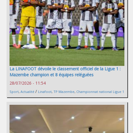
La LINAFOOT dévoile le classement officiel de la Ligue 1 :
Mazembe champion et 8 équipes reléguées
28/07/2026 - 11:54
/
Sport
,
Actualité
Linafoot
,
TP Mazembe
,
Championnat national Ligue 1