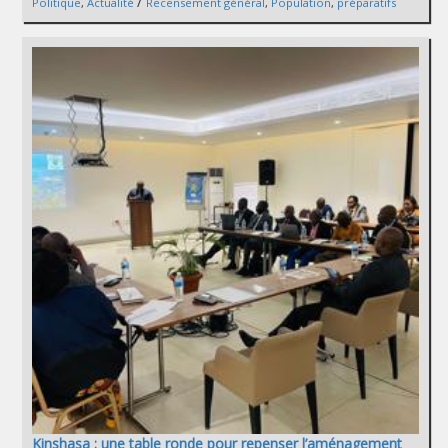
/
Politique
,
Actualité
Recensement général
,
Population
,
préparatifs
Kinshasa : une table ronde pour repenser l’aménagement