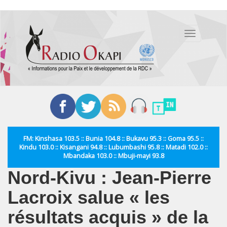
Aller
au
Toggle
contenu
navigation
principal
FM: Kinshasa 103.5 :: Bunia 104.8 :: Bukavu 95.3 :: Goma 95.5 ::
Kindu 103.0 :: Kisangani 94.8 :: Lubumbashi 95.8 :: Matadi 102.0 ::
Mbandaka 103.0 :: Mbuji-mayi 93.8
Nord-Kivu : Jean-Pierre
Lacroix salue « les
résultats acquis » de la