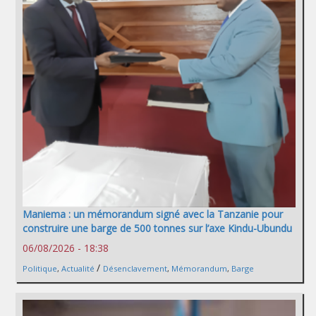
Maniema : un mémorandum signé avec la Tanzanie pour
construire une barge de 500 tonnes sur l’axe Kindu-Ubundu
06/08/2026 - 18:38
/
Politique
,
Actualité
Désenclavement
,
Mémorandum
,
Barge