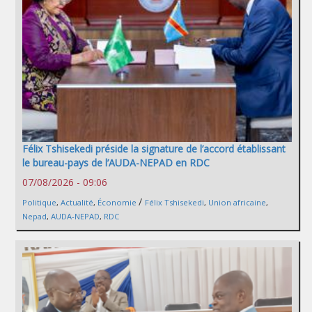
Félix Tshisekedi préside la signature de l’accord établissant
le bureau-pays de l’AUDA-NEPAD en RDC
07/08/2026 - 09:06
/
Politique
,
Actualité
,
Économie
Félix Tshisekedi
,
Union africaine
,
Nepad
,
AUDA-NEPAD
,
RDC