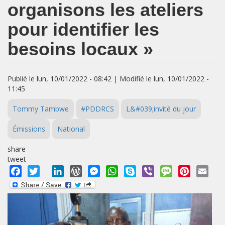
organisons les ateliers
pour identifier les
besoins locaux »
Publié le lun, 10/01/2022 - 08:42 | Modifié le lun, 10/01/2022 -
11:45
Tommy Tambwe
#PDDRCS
L&#039;invité du jour
Émissions
National
share
tweet
Facebook
Twitter
LinkedIn
WordPress
Messenger
WhatsApp
Skype
Viber
Message
Pinterest
Emai