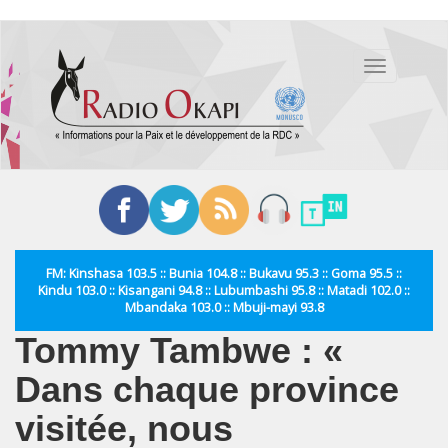
Aller
au
Toggle
contenu
navigation
principal
FM: Kinshasa 103.5 :: Bunia 104.8 :: Bukavu 95.3 :: Goma 95.5 ::
Kindu 103.0 :: Kisangani 94.8 :: Lubumbashi 95.8 :: Matadi 102.0 ::
Mbandaka 103.0 :: Mbuji-mayi 93.8
Tommy Tambwe : «
Dans chaque province
visitée, nous