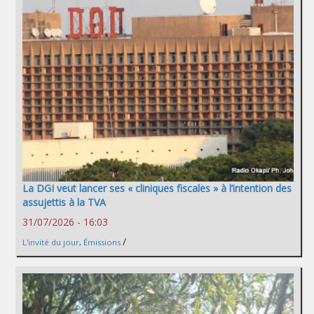
La DGI veut lancer ses « cliniques fiscales » à l’intention des
assujettis à la TVA
31/07/2026 - 16:03
/
L'invité du jour
,
Émissions