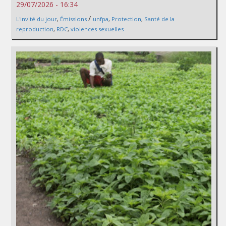
29/07/2026 - 16:34
/
L'invité du jour
,
Émissions
unfpa
,
Protection
,
Santé de la
reproduction
,
RDC
,
violences sexuelles