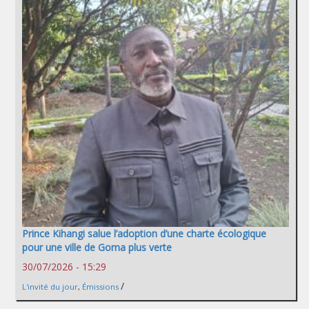
Prince Kihangi salue l’adoption d’une charte écologique
pour une ville de Goma plus verte
30/07/2026 - 15:29
/
L'invité du jour
,
Émissions