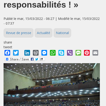
responsabilités ! »
Publié le mar, 15/03/2022 - 06:27 | Modifié le mar, 15/03/2022
- 07:37
Revue de presse
Actualité
National
share
tweet
Facebook
Twitter
LinkedIn
WordPress
Messenger
WhatsApp
Skype
Viber
Message
Pinterest
Emai