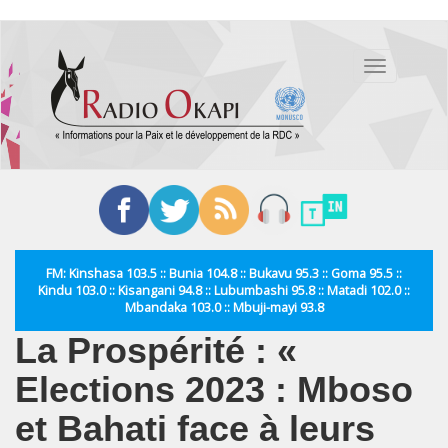
Aller
au
Toggle
contenu
navigation
principal
FM: Kinshasa 103.5 :: Bunia 104.8 :: Bukavu 95.3 :: Goma 95.5 ::
Kindu 103.0 :: Kisangani 94.8 :: Lubumbashi 95.8 :: Matadi 102.0 ::
Mbandaka 103.0 :: Mbuji-mayi 93.8
La Prospérité : «
Elections 2023 : Mboso
et Bahati face à leurs