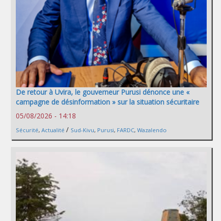
De retour à Uvira, le gouverneur Purusi dénonce une «
campagne de désinformation » sur la situation sécuritaire
05/08/2026 - 14:18
/
Sécurité
,
Actualité
Sud-Kivu
,
Purusi
,
FARDC
,
Wazalendo