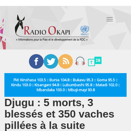
Aller
au
Toggle
contenu
navigation
principal
FM: Kinshasa 103.5 :: Bunia 104.8 :: Bukavu 95.3 :: Goma 95.5 ::
Kindu 103.0 :: Kisangani 94.8 :: Lubumbashi 95.8 :: Matadi 102.0 ::
Mbandaka 103.0 :: Mbuji-mayi 93.8
Djugu : 5 morts, 3
blessés et 350 vaches
pillées à la suite