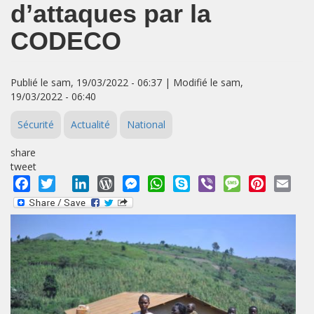
d’attaques par la
CODECO
Publié le sam, 19/03/2022 - 06:37 | Modifié le sam,
19/03/2022 - 06:40
Sécurité
Actualité
National
share
tweet
Facebook
Twitter
LinkedIn
WordPress
Messenger
WhatsApp
Skype
Viber
Message
Pinterest
Emai