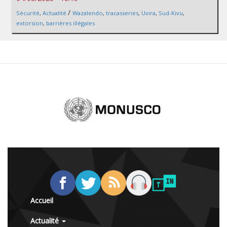
/
Sécurité
,
Actualité
Wazalendo
,
tracasseries
,
Uvira
,
Sud-Kivu
,
extorsion
,
barrières illégales
Accueil
Actualité