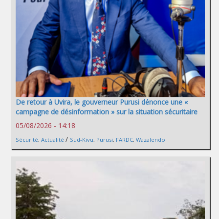
De retour à Uvira, le gouverneur Purusi dénonce une «
campagne de désinformation » sur la situation sécuritaire
05/08/2026 - 14:18
/
Sécurité
,
Actualité
Sud-Kivu
,
Purusi
,
FARDC
,
Wazalendo