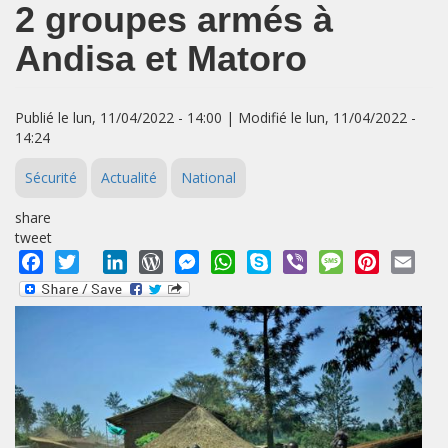
2 groupes armés à
Andisa et Matoro
Publié le lun, 11/04/2022 - 14:00 | Modifié le lun, 11/04/2022 -
14:24
Sécurité
Actualité
National
share
tweet
Facebook
Twitter
LinkedIn
WordPress
Messenger
WhatsApp
Skype
Viber
Message
Pinterest
Emai