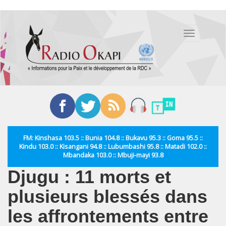
Aller
au
Toggle
contenu
navigation
principal
FM: Kinshasa 103.5 :: Bunia 104.8 :: Bukavu 95.3 :: Goma 95.5 ::
Kindu 103.0 :: Kisangani 94.8 :: Lubumbashi 95.8 :: Matadi 102.0 ::
Mbandaka 103.0 :: Mbuji-mayi 93.8
Djugu : 11 morts et
plusieurs blessés dans
les affrontements entre