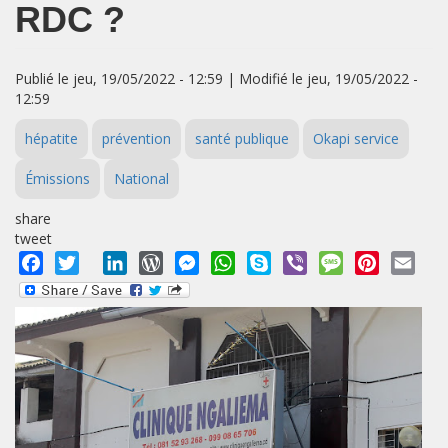
RDC ?
Publié le jeu, 19/05/2022 - 12:59 | Modifié le jeu, 19/05/2022 -
12:59
hépatite
prévention
santé publique
Okapi service
Émissions
National
share
tweet
Facebook
Twitter
LinkedIn
WordPress
Messenger
WhatsApp
Skype
Viber
Message
Pinterest
Emai