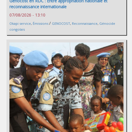
Genocost en RDC : Entre appropriation nationale et
reconnaissance internationale
07/08/2026 - 13:10
/
Okapi service
,
Émissions
GENOCOST
,
Reconnaissance
,
Génocide
congolais