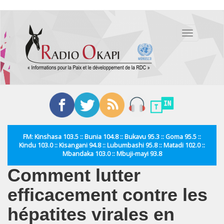
Aller
au
Toggle
contenu
navigation
principal
FM: Kinshasa 103.5 :: Bunia 104.8 :: Bukavu 95.3 :: Goma 95.5 ::
Kindu 103.0 :: Kisangani 94.8 :: Lubumbashi 95.8 :: Matadi 102.0 ::
Mbandaka 103.0 :: Mbuji-mayi 93.8
Comment lutter
efficacement contre les
hépatites virales en