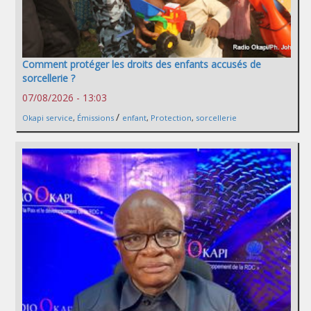
Comment protéger les droits des enfants accusés de
sorcellerie ?
07/08/2026 - 13:03
/
Okapi service
,
Émissions
enfant
,
Protection
,
sorcellerie