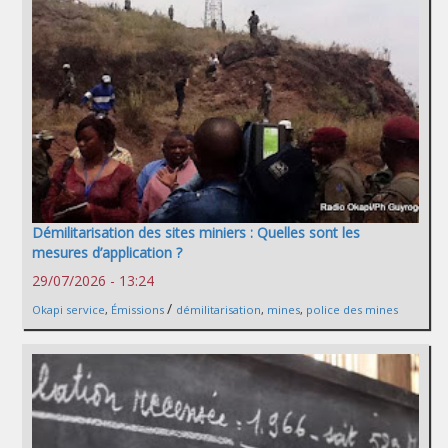
Démilitarisation des sites miniers : Quelles sont les
mesures d’application ?
29/07/2026 - 13:24
/
Okapi service
,
Émissions
démilitarisation
,
mines
,
police des mines