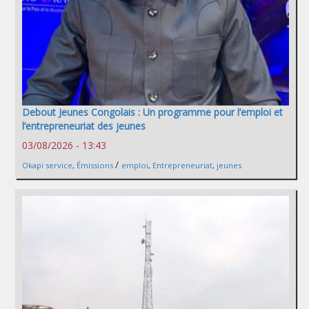
Debout Jeunes Congolais : Un programme pour l’emploi et
l’entrepreneuriat des jeunes
03/08/2026 - 13:43
/
Okapi service
,
Émissions
emploi
,
Entrepreneuriat
,
jeunes