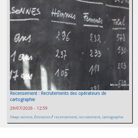
Recensement : Recrutements des opérateurs de
cartographie
29/07/2026 - 12:59
/
Okapi service
,
Émissions
recensement
,
recrutement
,
cartographie