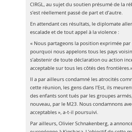
CIRGL, au sujet du soutien présumé de la ré
s’est réellement passé de part et d’autre.
En attendant ces résultats, le diplomate all
escalade et de tout appel à la violence :
« Nous partageons la position exprimée par 
pourquoi nous appelons tous les pays voisins à
s’abstenir de toute déclaration ou action ince
acceptable sur tous les côtés des frontières.
Il a par ailleurs condamné les atrocités co
cette réunion, les gens dans l’Est, ils meu
des enfants sont tués par les groupes armés
nouveau, par le M23. Nous condamnons avec 
acceptables », a-t-il poursuivi.
Par ailleurs, Olivier Schnakenberg, a annonc
européenne à Kinshasa. L’objectif de cette m