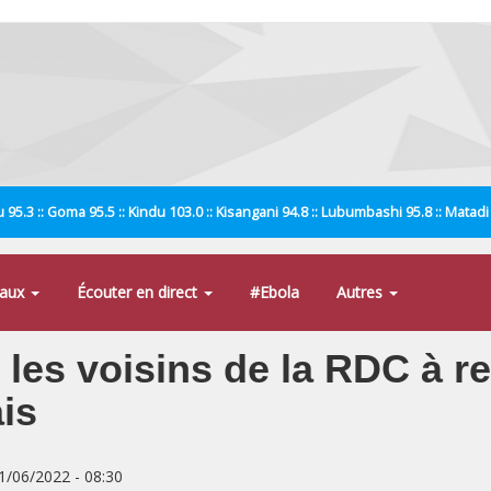
 95.3 :: Goma 95.5 :: Kindu 103.0 :: Kisangani 94.8 :: Lubumbashi 95.8 :: Matad
naux
Écouter en direct
#Ebola
Autres
les voisins de la RDC à res
ais
11/06/2022 - 08:30