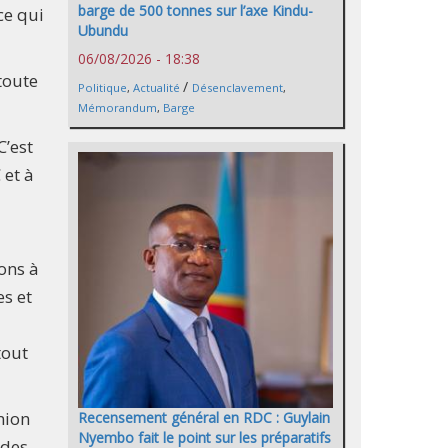
barge de 500 tonnes sur l’axe Kindu-
ce qui
Ubundu
06/08/2026 - 18:38
toute
/
Politique
,
Actualité
Désenclavement
,
Mémorandum
,
Barge
C’est
 et à
ons à
s et
tout
nion
Recensement général en RDC : Guylain
Nyembo fait le point sur les préparatifs
 des