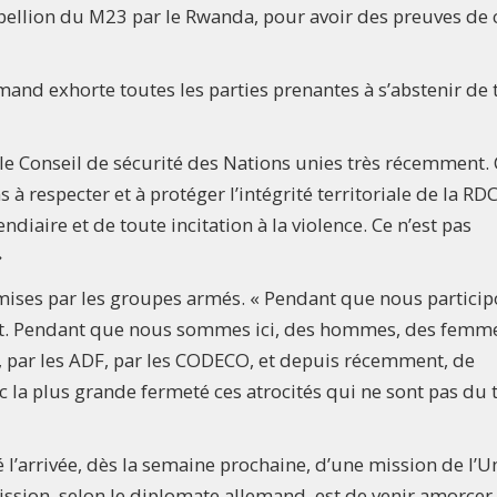
bellion du M23 par le Rwanda, pour avoir des preuves de 
emand exhorte toutes les parties prenantes à s’abstenir de 
le Conseil de sécurité des Nations unies très récemment. 
 respecter et à protéger l’intégrité territoriale de la RDC
ndiaire et de toute incitation à la violence. Ce n’est pas
»
mmises par les groupes armés. « Pendant que nous particip
rent. Pendant que nous sommes ici, des hommes, des femme
, par les ADF, par les CODECO, et depuis récemment, de
la plus grande fermeté ces atrocités qui ne sont pas du 
é l’arrivée, dès la semaine prochaine, d’une mission de l’U
ission, selon le diplomate allemand, est de venir amorcer