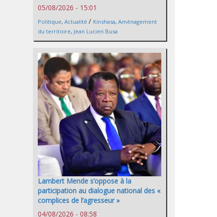
05/08/2026 - 15:01
/
Politique
,
Actualité
Kinshasa
,
Aménagement
du territoire
,
Jean Lucien Busa
Lambert Mende s’oppose à la
participation au dialogue national des «
complices de l’agresseur »
04/08/2026 - 08:58