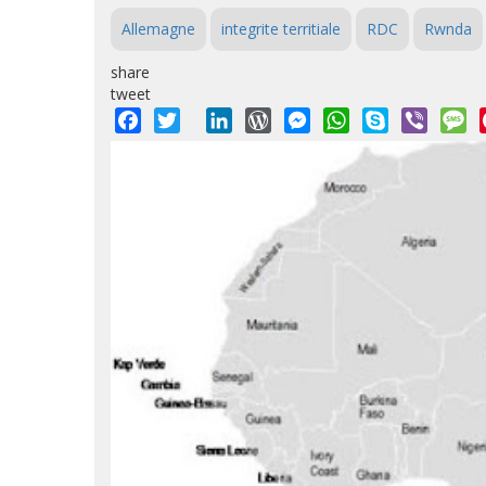
Allemagne
integrite territiale
RDC
Rwnda
share
tweet
Facebook
Twitter
LinkedIn
WordPress
Messenger
WhatsApp
Skype
Viber
M