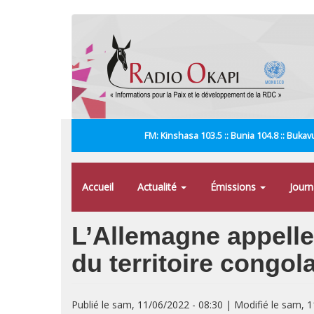
Aller
au
contenu
principal
FM: Kinshasa 103.5 :: Bunia 104.8 :: Bukavu
Accueil
Actualité
Émissions
Jour
L’Allemagne appelle 
du territoire congol
Publié le sam, 11/06/2022 - 08:30 | Modifié le sam, 