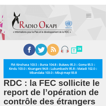
Aller
au
Toggle
contenu
navigation
principal
FM: Kinshasa 103.5 :: Bunia 104.8 :: Bukavu 95.3 :: Goma 95.5 ::
Kindu 103.0 :: Kisangani 94.8 :: Lubumbashi 95.8 :: Matadi 102.0 ::
Mbandaka 103.0 :: Mbuji-mayi 93.8
RDC : la FEC sollicite le
report de l’opération de
contrôle des étrangers