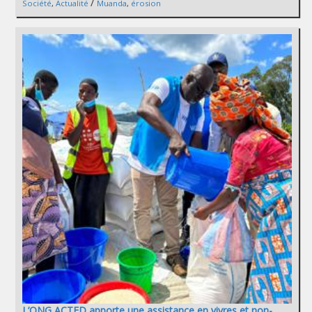
/
Société
,
Actualité
Muanda
,
érosion
L’ONG ACTED apporte une assistance en vivres et non-