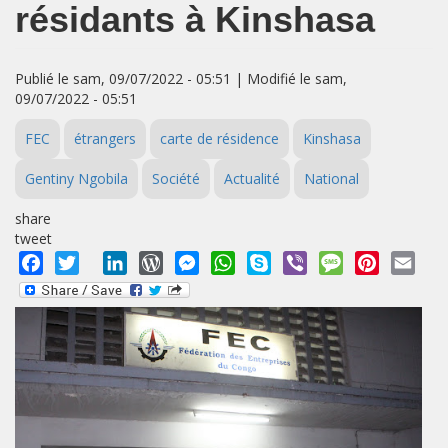
résidants à Kinshasa
Publié le sam, 09/07/2022 - 05:51 | Modifié le sam,
09/07/2022 - 05:51
FEC
étrangers
carte de résidence
Kinshasa
Gentiny Ngobila
Société
Actualité
National
share
tweet
Facebook
Twitter
LinkedIn
WordPress
Messenger
WhatsApp
Skype
Viber
Message
Pinterest
Emai